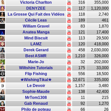
Victoria Charlton
316
355,000
DENYZEE
117
1,120,000
La Grosse Qui Fait des Vidéos
118
2,740
Cécile Leas
189
461
William Gravel
83
1,870
Anatea Manga
121
17,400
Mind Biscuit
113
29,500
LAMZ
120
418,000
Derek Gerard
458
2,030,000
Best ASMR
1,210
326,000
Marie-Jo
32
202,000
Wiltshire Tutorials
175
33,000
Flip Fishing
556
18,500
★WishingTikal★
12,671
335,000
Le Devoir
1,157
3,480
Sophie-Maude
138
42,400
MrTom1308
11
215
Gab Renaud
92
1,270
Philo de poteau
66
26