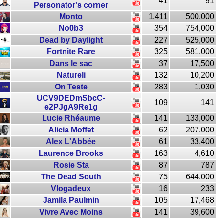
41
91
Personator's corner
Monto
1,411
500,000
No0b3
354
754,000
Dead by Daylight
227
525,000
Fortnite Rare
325
581,000
Dans le sac
37
17,500
Natureli
132
10,200
On Teste
283
1,030
UCV9DEDmSbcC-
109
141
e2PJgA9Re1g
Lucie Rhéaume
141
133,000
Alicia Moffet
62
207,000
Alex L'Abbée
61
33,400
Laurence Brooks
163
4,610
Rosie Sta
87
787
The Dead South
75
644,000
Vlogadeux
16
233
Jamila Paulmin
105
17,468
Vivre Avec Moins
141
39,600