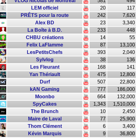
VLOG Nicolas de Montréal
581
494
LEM officiel
20
117
PRÊTS pour la route
242
7,620
Alex BD
23
3,340
La Boîte à B.D.
233
448
CHBU créations
14
55
Felix LaFlamme
87
13,100
LesPetitsChefs
393
2,040
Sylvlog
38
136
Les Fleurant
168
141
Yan Thériault
475
12,800
Durf
507
22,800
kAN Gaming
777
186,000
Moonbo
664
132,000
SpyCakes
1,343
1,510,000
The Brunch
10
2,450
Maire de Laval
77
25,900
Thom Clément
6
3,400
Kévin Marquis
9
36,800