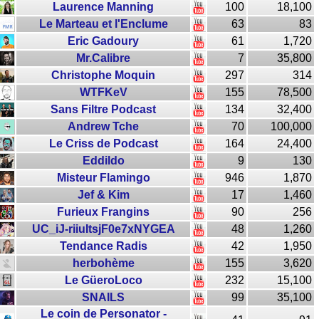
Laurence Manning
100
18,100
Le Marteau et l'Enclume
63
83
Eric Gadoury
61
1,720
Mr.Calibre
7
35,800
Christophe Moquin
297
314
WTFKeV
155
78,500
Sans Filtre Podcast
134
32,400
Andrew Tche
70
100,000
Le Criss de Podcast
164
24,400
Eddildo
9
130
Misteur Flamingo
946
1,870
Jef & Kim
17
1,460
Furieux Frangins
90
256
UC_iJ-riiuItsjF0e7xNYGEA
48
1,260
Tendance Radis
42
1,950
herbohème
155
3,620
Le GüeroLoco
232
15,100
SNAILS
99
35,100
Le coin de Personator -