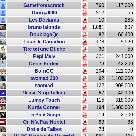
Gamefromscratch
760
117,000
Thorgal006
212
55
Les Déviants
10
285
bruno lalonde
1,081
607
DoublageQc
82
66,400
Louis le Canadien
478
5,920
Tire toi une Bûche
30
59
Papi Melv
221
244,000
Denis Fortier
73
42,200
BornCG
204
121,000
twomad 360
62
1,100,000
twomad
122
909,000
Please Stop Talking
67
42,100
Lumpy Touch
115
318,000
Kurtis Conner
194
1,880,000
Le Petit Singe
14
2,700
On N'a Pas Honte!
89
63
Drôle de Talbot
23
0