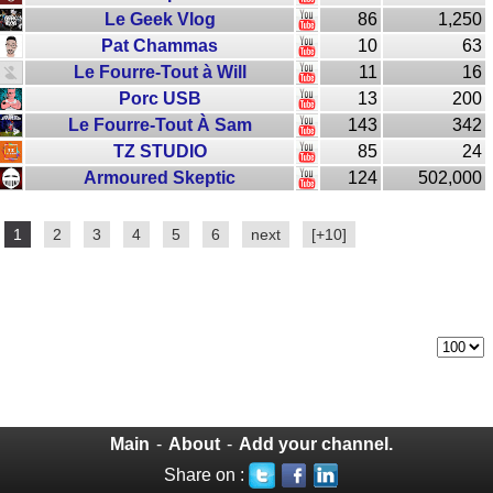
Le Geek Vlog
86
1,250
Pat Chammas
10
63
Le Fourre-Tout à Will
11
16
Porc USB
13
200
Le Fourre-Tout À Sam
143
342
TZ STUDIO
85
24
Armoured Skeptic
124
502,000
1
2
3
4
5
6
next
[+10]
Main
-
About
-
Add your channel.
Share on :