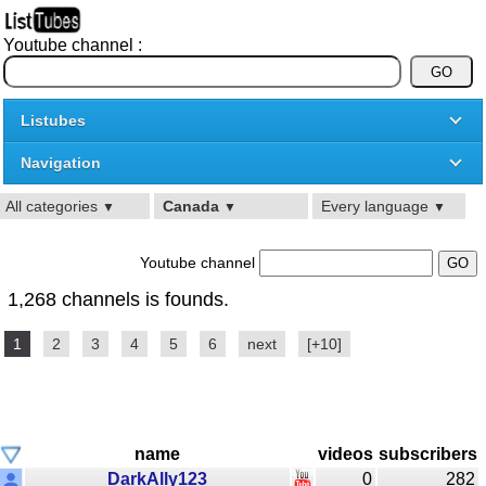
Youtube channel :
Listubes
Navigation
All categories
Canada
Every language
▼
▼
▼
Youtube channel
1,268 channels is founds.
1
2
3
4
5
6
next
[+10]
name
videos
subscribers
DarkAlly123
0
282