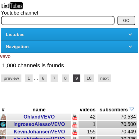
Youtube channel :
Listubes
Navigation
vevo
1,000 channels is founds.
preview
1
…
6
7
8
9
10
next
#
name
videos
subscribers
OhlandVEVO
42
70,534
IngrossoAlessoVEVO
1
70,500
KevinJohansenVEVO
155
70,449