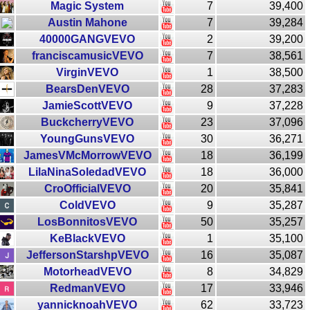
Magic System
7
39,400
Austin Mahone
7
39,284
40000GANGVEVO
2
39,200
franciscamusicVEVO
7
38,561
VirginVEVO
1
38,500
BearsDenVEVO
28
37,283
JamieScottVEVO
9
37,228
BuckcherryVEVO
23
37,096
YoungGunsVEVO
30
36,271
JamesVMcMorrowVEVO
18
36,199
LilaNinaSoledadVEVO
18
36,000
CroOfficialVEVO
20
35,841
ColdVEVO
9
35,287
LosBonnitosVEVO
50
35,257
KeBlackVEVO
1
35,100
JeffersonStarshpVEVO
16
35,087
MotorheadVEVO
8
34,829
RedmanVEVO
17
33,946
yannicknoahVEVO
62
33,723