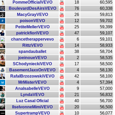
PommeOfficialVEVO
18
60,595
BoulevardDesAirsVEVO
76
60,338
MacyGrayVEVO
26
59,813
poisonVEVO
12
59,702
PetiteMellerVEVO
25
59,399
patrickfioriVEVO
47
59,107
chancetherappervevo
6
59,101
RittzVEVO
14
58,933
spandauballet
38
58,704
joeinoueVEVO
2
58,535
SChodynieckiVEVO
17
58,500
BasementJaxxOnVEVO
4
58,130
RafalBrzozowskiVEVO
42
58,100
MrMisterVEVO
4
57,394
AnaIsabelleVEVO
9
57,000
LyndaVEVO
21
56,832
Luz Casal Oficial
40
56,700
IlseIvonneMimiVEVO
20
56,500
SupertrampVEVO
10
56,077