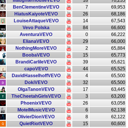
slaughterhouseVEVO
18
70,235
BenClementineVEVO
7
69,953
HiatusKaiyoteVEVO
26
68,186
LouiseAttaqueVEVO
14
67,543
Vevo Polska
84
66,600
AventuraVEVO
0
66,222
ElianaVEVO
29
66,000
NothingMoreVEVO
2
65,884
BoobaVEVO
15
65,773
BrandiCarlileVEVO
39
65,621
capoVEVO
44
65,525
DavidHasselhoffVEVO
4
65,500
DokiVEVO
32
65,500
OlgaTanonVEVO
17
63,445
TheCheetahGirlsVEVO
3
63,200
PhoenixVEVO
26
63,058
MotelMusicVEVO
6
62,138
OlivierDionVEVO
8
62,122
QuietRiotVEVO
15
60,600