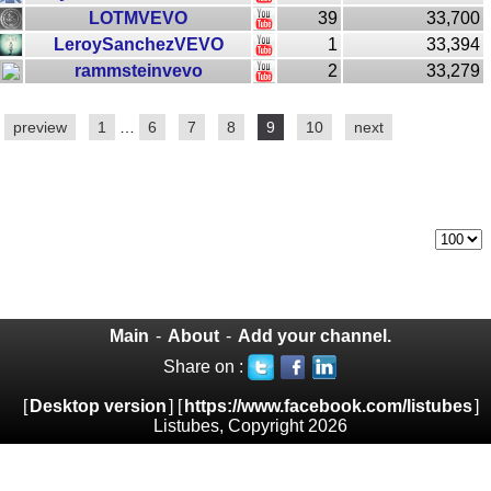
LOTMVEVO
39
33,700
LeroySanchezVEVO
1
33,394
rammsteinvevo
2
33,279
preview
1
…
6
7
8
9
10
next
Main
-
About
-
Add your channel.
Share on :
[
Desktop version
] [
https://www.facebook.com/listubes
]
Listubes, Copyright 2026