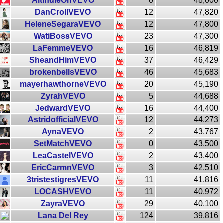
AltIndieOnVEVO
0
48,000
DanCrollVEVO
12
47,820
HeleneSegaraVEVO
12
47,800
WatiBossVEVO
23
47,300
LaFemmeVEVO
16
46,819
SheandHimVEVO
37
46,429
brokenbellsVEVO
46
45,683
mayerhawthorneVEVO
20
45,190
ZyrahVEVO
5
44,688
JedwardVEVO
16
44,400
AstridofficialVEVO
12
44,273
AynaVEVO
2
43,767
SetMatchVEVO
0
43,500
LeaCastelVEVO
2
43,400
EricCarmnVEVO
3
42,510
3tristestigresVEVO
11
41,816
LOCASHVEVO
11
40,972
ZayraVEVO
29
40,100
Lana Del Rey
124
39,816