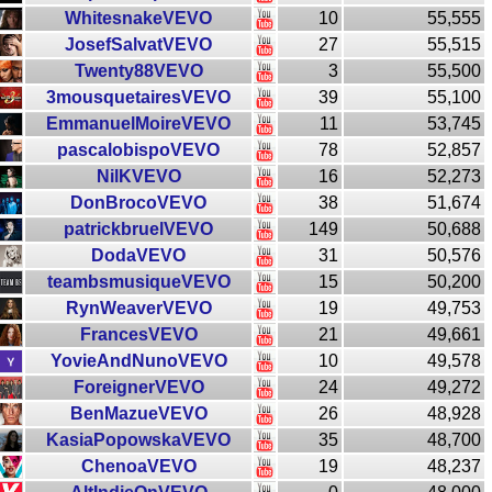
WhitesnakeVEVO
10
55,555
JosefSalvatVEVO
27
55,515
Twenty88VEVO
3
55,500
3mousquetairesVEVO
39
55,100
EmmanuelMoireVEVO
11
53,745
pascalobispoVEVO
78
52,857
NilKVEVO
16
52,273
DonBrocoVEVO
38
51,674
patrickbruelVEVO
149
50,688
DodaVEVO
31
50,576
teambsmusiqueVEVO
15
50,200
RynWeaverVEVO
19
49,753
FrancesVEVO
21
49,661
YovieAndNunoVEVO
10
49,578
ForeignerVEVO
24
49,272
BenMazueVEVO
26
48,928
KasiaPopowskaVEVO
35
48,700
ChenoaVEVO
19
48,237