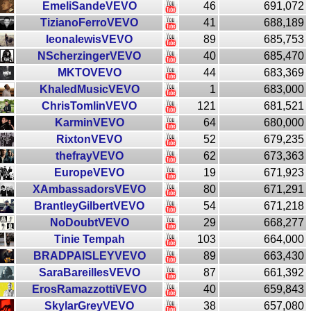
EmeliSandeVEVO
46
691,072
TizianoFerroVEVO
41
688,189
leonalewisVEVO
89
685,753
NScherzingerVEVO
40
685,470
MKTOVEVO
44
683,369
KhaledMusicVEVO
1
683,000
ChrisTomlinVEVO
121
681,521
KarminVEVO
64
680,000
RixtonVEVO
52
679,235
thefrayVEVO
62
673,363
EuropeVEVO
19
671,923
XAmbassadorsVEVO
80
671,291
BrantleyGilbertVEVO
54
671,218
NoDoubtVEVO
29
668,277
Tinie Tempah
103
664,000
BRADPAISLEYVEVO
89
663,430
SaraBareillesVEVO
87
661,392
ErosRamazzottiVEVO
40
659,843
SkylarGreyVEVO
38
657,080