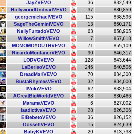
JayZVEVO
36
882,549
HollywoodUndeadVEVO
37
880,859
georgemichaelVEVO
115
868,596
SageTheGeminiVEVO
13
860,171
NellyFurtadoVEVO
63
858,905
WillowSmithVEVO
7
857,618
MOMOMOYOUTHVEVO
71
855,109
RicardoMontanerVEVO
90
846,317
LODVGVEVO
128
843,644
LaBerisoVEVO
246
840,506
DreadMarIVEVO
70
834,300
BustaRhymesVEVO
32
834,000
IlVoloVEVO
62
833,904
AGreatBigWorldVEVO
88
830,466
MaramaVEVO
6
827,002
laadictivaVEVO
28
826,306
ElBebetoVEVO
36
826,152
DossehVEVO
15
824,639
BabyKVEVO
20
813,738