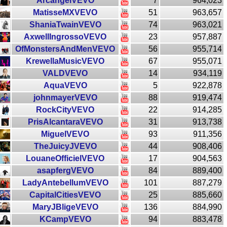
ArcangelVEVO
7
964,023
MatisseMXVEVO
51
963,657
ShaniaTwainVEVO
74
963,021
AxwellIngrossoVEVO
23
957,887
OfMonstersAndMenVEVO
56
955,714
KrewellaMusicVEVO
67
955,071
VALDVEVO
14
934,119
AquaVEVO
5
922,878
johnmayerVEVO
88
919,474
RockCityVEVO
22
914,285
PrisAlcantaraVEVO
31
913,738
MiguelVEVO
93
911,356
TheJuicyJVEVO
44
908,406
LouaneOfficielVEVO
17
904,563
asapfergVEVO
84
889,400
LadyAntebellumVEVO
101
887,279
CapitalCitiesVEVO
25
885,660
MaryJBligeVEVO
136
884,990
KCampVEVO
94
883,478