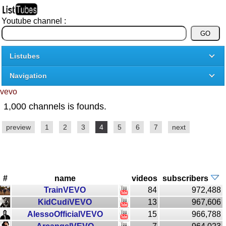
Youtube channel :
Listubes
Navigation
vevo
1,000 channels is founds.
preview
1
2
3
4
5
6
7
next
#
name
videos
subscribers
TrainVEVO
84
972,488
KidCudiVEVO
13
967,606
AlessoOfficialVEVO
15
966,788