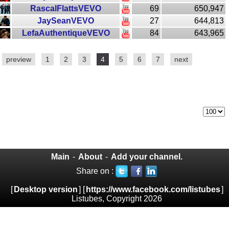
RascalFlattsVEVO
69
650,947
JaySeanVEVO
27
644,813
LefaAuthentiqueVEVO
84
643,965
preview
1
2
3
4
5
6
7
next
Main
-
About
-
Add your channel.
Share on :
[
Desktop version
] [
https://www.facebook.com/listubes
]
Listubes, Copyright 2026