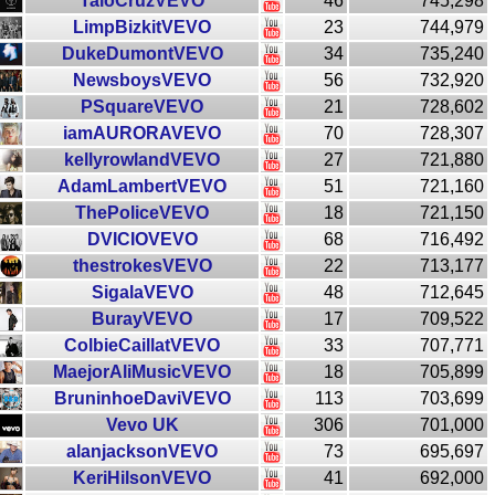
TaioCruzVEVO
46
745,298
LimpBizkitVEVO
23
744,979
DukeDumontVEVO
34
735,240
NewsboysVEVO
56
732,920
PSquareVEVO
21
728,602
iamAURORAVEVO
70
728,307
kellyrowlandVEVO
27
721,880
AdamLambertVEVO
51
721,160
ThePoliceVEVO
18
721,150
DVICIOVEVO
68
716,492
thestrokesVEVO
22
713,177
SigalaVEVO
48
712,645
BurayVEVO
17
709,522
ColbieCaillatVEVO
33
707,771
MaejorAliMusicVEVO
18
705,899
BruninhoeDaviVEVO
113
703,699
Vevo UK
306
701,000
alanjacksonVEVO
73
695,697
KeriHilsonVEVO
41
692,000