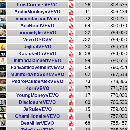
LuisCoronelVEVO
26
808,535
ArcticMonkeysVEVO
11
806,434
sexiondassautVevo
72
800,231
AceHoodVEVO
64
800,079
bonnietylerVEVO
32
799,000
Vevo DSCVR
732
799,000
dejloafVEVO
20
796,718
KaraokeOnVEVO
6,138
794,000
mirandalambertVEVO
99
790,655
FarEastMovementVEVO
54
790,254
MumfordAndSonsVEVO
62
787,518
PedroPauloeAlexVEVO
73
778,366
KornVEVO
77
771,715
YoungMoneyVEVO
17
770,000
DisclosureVEVO
60
766,536
JaRuleVEVO
15
759,000
ChamillionaireVEVO
4
757,000
BeaMillerVEVO
68
755,457