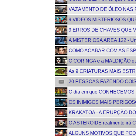
VAZAMENTO DE ÓLEO NAS P
9 VÍDEOS MISTERIOSOS QUE
9 ERROS DE CHAVES QUE V
A MISTERIOSA AREA 122 - Um
COMO ACABAR COM AS ESPI
O CORINGA e a MALDIÇÃO 
As 9 CRIATURAS MAIS ESTRA
20 PESSOAS FAZENDO COIS
O dia em que CONHECEMOS 
OS INIMIGOS MAIS PERIGO
KRAKATOA - A ERUPÇÃO DO
O ASTEROIDE realmente irá
ALGUNS MOTIVOS QUE POD