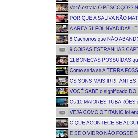
Você estrala O PESCOÇO?? 
POR QUE A SALIVA NÃO MA
A AREA 51 FOI INVADIDA!! - E
8 Cachorros que NÃO ABAN
9 COISAS ESTRANHAS CAP
11 BONECAS POSSUÍDAS que
Como seria se A TERRA FOS
OS SONS MAIS IRRITANTES D
VOCÊ SABE o significado 
Os 10 MAIORES TUBARÕES do
VEJA COMO O TITANIC foi e
O QUE ACONTECE SE ALGUÉM
E SE O VIDRO NÃO FOSSE FO