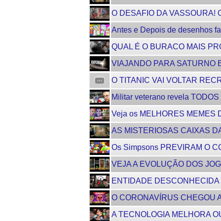
O DESAFIO DA VASSOURA! O q
Antes e Depois de desenhos 
QUAL É O BURACO MAIS P
VIAJANDO PARA SATURNO 
O TITANIC VAI VOLTAR RECR
Militar veterano revela TO
Veja os MELHORES MEMES DE
AS MISTERIOSAS CAIXAS D
Os Simpsons PREVIRAM O C
VEJA A EVOLUÇÃO DOS JOGO
ENTIDADE DESCONHECIDA É
O CORONAVÍRUS CHEGOU AO
A TECNOLOGIA MELHORA OU