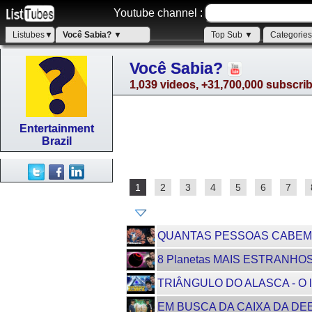
Youtube channel :
Listubes▼
Você Sabia? ▼
Top Sub ▼
Categorie
Você Sabia?
1,039 videos, +31,700,000 subscri
Entertainment
Brazil
1
2
3
4
5
6
7
QUANTAS PESSOAS CABEM N
8 Planetas MAIS ESTRANHO
TRIÂNGULO DO ALASCA - O 
EM BUSCA DA CAIXA DA DEEP