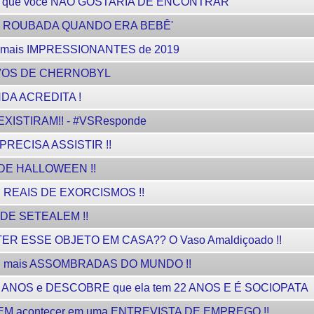
que você NÃO GOSTARIA DE ENCONTRAR
 FUI ROUBADA QUANDO ERA BEBÊ'
mais IMPRESSIONANTES de 2019
IVOS DE CHERNOBYL
DA ACREDITA !
ISTIRAM!! - #VSResponde
Ê PRECISA ASSISTIR !!
DE HALLOWEEN !!
 REAIS DE EXORCISMOS !!
DE SETEALEM !!
R ESSE OBJETO EM CASA?? O Vaso Amaldiçoado !!
mais ASSOMBRADAS DO MUNDO !!
6 ANOS e DESCOBRE que ela tem 22 ANOS E É SOCIOPATA
M acontecer em uma ENTREVISTA DE EMPREGO !!