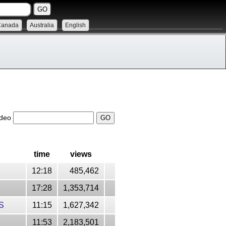
Canada
Australia
English
ideo
time
views
12:18
485,462
17:28
1,353,714
S
11:15
1,627,342
11:53
2,183,501