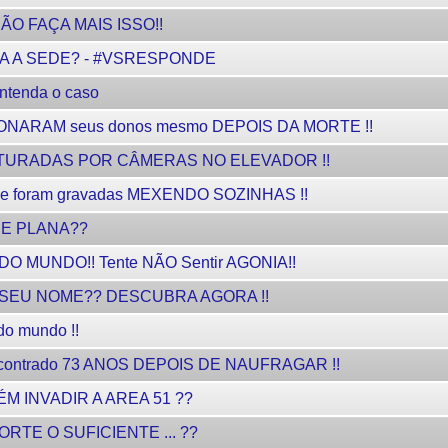
NÃO FAÇA MAIS ISSO!!
TA A SEDE? - #VSRESPONDE
ntenda o caso
DONARAM seus donos mesmo DEPOIS DA MORTE !!
TURADAS POR CÂMERAS NO ELEVADOR !!
 foram gravadas MEXENDO SOZINHAS !!
SE PLANA??
O MUNDO!! Tente NÃO Sentir AGONIA!!
DO SEU NOME?? DESCUBRA AGORA !!
 mundo !!
ncontrado 73 ANOS DEPOIS DE NAUFRAGAR !!
 INVADIR A AREA 51 ??
RTE O SUFICIENTE ... ??