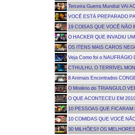
Terceira Guerra Mundial VA
VOCÊ ESTÁ PREPARADO PAR
19 COISAS QUE VOCÊ NÃO
O HACKER QUE INVADIU UMA
OS ITENS MAIS CAROS NEG
Veja Como foi o NAUFRÁGIO D
CTHULHU, O TERRÍVEL MO
8 Animais Encontrados CONG
O Mistério do TRIANGULO 
O QUE ACONTECEU EM 2019 - 
10 PESSOAS QUE FICARAM 
10 COMIDAS QUE VOCÊ NÃO 
30 MILHÕES!! OS MELHORE