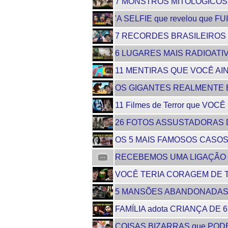
7 MONSTROS MITOLÓGICOS 
'A SELFIE que revelou que
7 RECORDES BRASILEIROS 
6 LUGARES MAIS RADIOAT
11 MENTIRAS QUE VOCÊ AIN
OS GIGANTES REALMENTE EX
11 Filmes de Terror que VOC
26 FOTOS ASSUSTADORAS 
OS 5 MAIS FAMOSOS CASOS
RECEBEMOS UMA LIGAÇÃO 
VOCÊ TERIA CORAGEM DE TE
5 MANSÕES ABANDONADAS 
FAMÍLIA adota CRIANÇA DE 
COISAS BIZARRAS que PODE