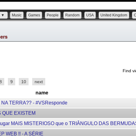
s ▼
Music
Games
People
Random
USA
United Kingdom
bers
Find v
8
9
10
next
name
A TERRA?? - #VSResponde
S QUE EXISTEM
lugar MAIS MISTERIOSO que o TRIÂNGULO DAS BERMUDA
 WEB !! - A SÉRIE