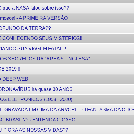
ue a NASA falou sobre isso??
famosos! - A PRIMEIRA VERSÂO
ROFUNDO DA TERRA??
E CONHECENDO SEUS MISTÉRIOS!!
IANDO SUA VIAGEM FATAL !!
DOS OS SEGREDOS DA "ÁREA 51 INGLESA"
 2019 !!
A DEEP WEB
ORONAVÍRUS há quase 30 ANOS
S ELETRÔNICOS (1958 - 2020)
 GRAVADA EM CIMA DA ÁRVORE - O FANTASMA DA CHO
 BRASIL?? - ENTENDA O CASO!
 PIORA AS NOSSAS VIDAS??