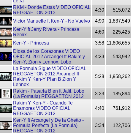
Letra
RKM - Donde Estas VIDEO OFICIAL
4:30
515,072
REGGAETON 2013
Victor Manuelle ft Ken-Y - No Vuelvo
4:90
1,837,549
Ken-Y ft Jerry Rivera - Princesa
4:60
225,425
Remix
Ken-Y - Princesa
3:58
11,806,655
Diosa de los Corazones VIDEO
OFICIAL 2012 Arcangel ft Rakim y
4:23
543,942
Ken-Y, Zion y Lennox, Lobo
La Formula Sigue VIDEO OFICIAL
REGGAETON 2012 Arcangel ft
5:28
1,958,262
Rakim Y Ken-Y Plan B Zion Y
Lennox
Rakim - Pasarla Bien ft Jalil, Lobo
3:23
185,894
(La Formula) REGGAETON 2012
Rakim Y Ken-Y - Cuando Te
Enamores VIDEO OFICIAL
4:40
761,912
REGGAETON 2012
Ken-Y ft Arcangel y De la Ghetto -
Formula Perfecta (La Formula)
3:34
122,706
REGGAETON 2012