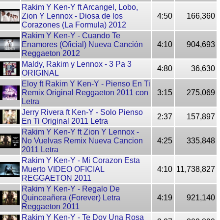
Rakim Y Ken-Y ft Arcangel, Lobo,
Zion Y Lennox - Diosa de los
4:50
166,360
Corazones (La Formula) 2012
Rakim Y Ken-Y - Cuando Te
Enamores (Oficial) Nueva Canción
4:10
904,693
Reggaeton 2012
Maldy, Rakim y Lennox - 3 Pa 3
4:80
36,630
ORIGINAL
Eloy ft Rakim Y Ken-Y - Pienso En Ti
Remix Original Reggaeton 2011 con
3:15
275,069
Letra
Jerry Rivera ft Ken-Y - Solo Pienso
2:37
157,897
En Ti Original 2011 Letra
Rakim Y Ken-Y ft Zion Y Lennox -
No Vuelvas Remix Nueva Cancion
4:25
335,848
2011 Letra
Rakim Y Ken-Y - Mi Corazon Esta
Muerto VIDEO OFICIAL
4:10
11,738,827
REGGAETON 2011
Rakim Y Ken-Y - Regalo De
Quinceañera (Forever) Letra
4:19
921,140
Reggaeton 2011
Rakim Y Ken-Y - Te Doy Una Rosa