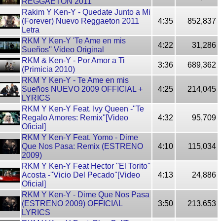
REGGAETON 2011
Rakim Y Ken-Y - Quedate Junto a Mi
(Forever) Nuevo Reggaeton 2011
4:35
852,837
Letra
RKM Y Ken-Y 'Te Ame en mis
4:22
31,286
Sueños'' Video Original
RKM & Ken-Y - Por Amor a Ti
3:36
689,362
(Primicia 2010)
RKM Y Ken-Y - Te Ame en mis
Sueños NUEVO 2009 OFFICIAL +
4:25
214,045
LYRICS
RKM Y Ken-Y Feat. Ivy Queen -''Te
Regalo Amores: Remix''[Video
4:32
95,709
Oficial]
RKM Y Ken-Y Feat. Yomo - Dime
Que Nos Pasa: Remix (ESTRENO
4:10
115,034
2009)
RKM Y Ken-Y Feat Hector ''El Torito''
Acosta -''Vicio Del Pecado''[Video
4:13
24,886
Oficial]
RKM Y Ken-Y - Dime Que Nos Pasa
(ESTRENO 2009) OFFICIAL
3:50
213,653
LYRICS