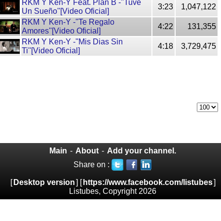
RKM Y Ken-Y Feat. Plan B -''Tuve
3:23
1,047,122
Un Sueño''[Video Oficial]
RKM Y Ken-Y -''Te Regalo
4:22
131,355
Amores''[Video Oficial]
RKM Y Ken-Y -''Mis Dias Sin
4:18
3,729,475
Ti''[Video Oficial]
Main
-
About
-
Add your channel.
Share on :
[
Desktop version
] [
https://www.facebook.com/listubes
]
Listubes, Copyright 2026