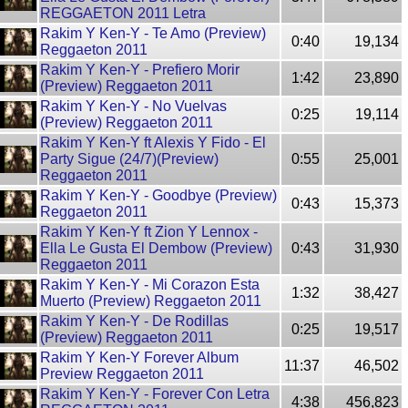
REGGAETON 2011 Letra
Rakim Y Ken-Y - Te Amo (Preview)
0:40
19,134
Reggaeton 2011
Rakim Y Ken-Y - Prefiero Morir
1:42
23,890
(Preview) Reggaeton 2011
Rakim Y Ken-Y - No Vuelvas
0:25
19,114
(Preview) Reggaeton 2011
Rakim Y Ken-Y ft Alexis Y Fido - El
Party Sigue (24/7)(Preview)
0:55
25,001
Reggaeton 2011
Rakim Y Ken-Y - Goodbye (Preview)
0:43
15,373
Reggaeton 2011
Rakim Y Ken-Y ft Zion Y Lennox -
Ella Le Gusta El Dembow (Preview)
0:43
31,930
Reggaeton 2011
Rakim Y Ken-Y - Mi Corazon Esta
1:32
38,427
Muerto (Preview) Reggaeton 2011
Rakim Y Ken-Y - De Rodillas
0:25
19,517
(Preview) Reggaeton 2011
Rakim Y Ken-Y Forever Album
11:37
46,502
Preview Reggaeton 2011
Rakim Y Ken-Y - Forever Con Letra
4:38
456,823