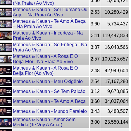
3:50
3,468,722
(Na Praia / Ao Vivo)
Matheus & Kauan - Ser Humano Ou
2:53
10,280,429
Anjo – Na Praia Ao Vivo
Matheus & Kauan - Te Amo À Beça
3:60
5,734,437
– Na Praia Ao Vivo
Matheus & Kauan - Incerteza - Na
3:11
119,447,838
Praia Ao Vivo
Matheus & Kauan - Se Entrega - Na
3:37
16,048,566
Praia Ao Vivo
Matheus & Kauan - A Rosa E O
2:57
109,225,657
Beija-Flor - Na Praia Ao Vivo
Matheus & Kauan - A Rosa E O
2:48
42,949,604
Beija Flor (Ao Vivo)
Matheus & Kauan - Meu Oxigênio
2:54
17,167,280
Matheus & Kauan - Se Tem Paixão
3:12
9,673,885
Matheus & Kauan - Te Amo À Beça
3:60
34,037,064
Matheus & Kauan - Mundo Paralelo
3:43
3,488,507
Matheus & Kauan - Amor Sem
3:00
23,550,144
Medida (Te Voy A Amar)