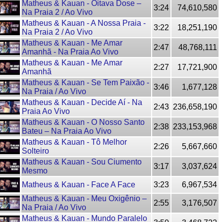
Matheus & Kauan - Oitava Dose –
3:24
74,610,580
Na Praia 2 / Ao Vivo
Matheus & Kauan - A Nossa Praia -
3:22
18,251,190
Na Praia 2 / Ao Vivo
Matheus & Kauan - Me Amar
2:47
48,768,111
Amanhã - Na Praia Ao Vivo
Matheus & Kauan - Me Amar
2:27
17,721,900
Amanhã
Matheus & Kauan - Se Tem Paixão -
3:46
1,677,128
Na Praia / Ao Vivo
Matheus & Kauan - Decide Aí - Na
2:43
236,658,190
Praia Ao Vivo
Matheus & Kauan - O Nosso Santo
2:38
233,153,968
Bateu – Na Praia Ao Vivo
Matheus & Kauan - Tô Melhor
2:26
5,667,660
Solteiro
Matheus & Kauan - Sou Ciumento
3:17
3,037,624
Mesmo
Matheus & Kauan - Face A Face
3:23
6,967,534
Matheus & Kauan - Meu Oxigênio –
2:55
3,176,507
Na Praia / Ao Vivo
Matheus & Kauan - Mundo Paralelo