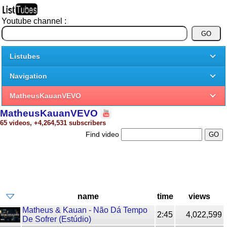
Youtube channel :
Listubes
Navigation
MatheusKauanVEVO
MatheusKauanVEVO
65 videos, +4,264,531 subscribers
Find video
name
time
views
Matheus & Kauan - Não Dá Tempo
2:45
4,022,599
De Sofrer (Estúdio)