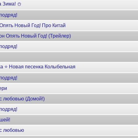
а Зима! ⛄
подряд!
Опять Новый Год! Про Китай
н Опять Новый Год! (Трейлер)
подряд!
ка ⭐ Новая песенка Колыбельная
подряд!
ери
с любовью (Домой!)
подряд!
ашей!
 с любовью