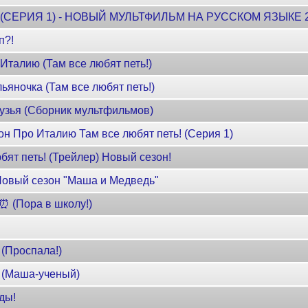
 (СЕРИЯ 1) - НОВЫЙ МУЛЬТФИЛЬМ НА РУССКОМ ЯЗЫКЕ 
п?!
Италию (Там все любят петь!)
яночка (Там все любят петь!)
узья (Сборник мультфильмов)
н Про Италию Там все любят петь! (Серия 1)
бят петь! (Трейлер) Новый сезон!
Новый сезон "Маша и Медведь"
⏰ (Пора в школу!)
(Проспала!)
 ‍(Маша-ученый)
ы! ️