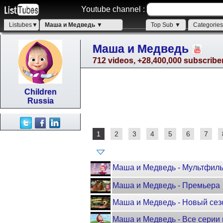
Youtube channel :
Listubes▼
Маша и Медведь ▼
Top Sub ▼
Categorie
Маша и Медведь
712 videos, +28,400,000 subscribe
Children
Russia
1
2
3
4
5
6
7
Маша и Медведь - Мультфиль
Маша и Медведь - Премьера
Маша и Медведь - Новый сез
Маша и Медведь - Все серии 