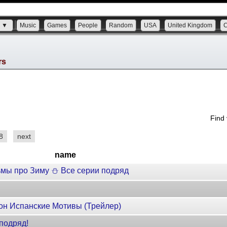
s ▼
Music
Games
People
Random
USA
United Kingdom
rs
Find
8
next
name
мы про Зиму ⛄ Все серии подряд
он Испанские Мотивы (Трейлер)
подряд!