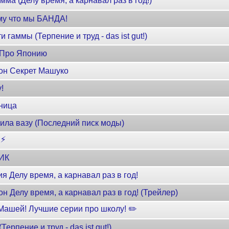
ма (Делу время, а карнавал раз в год!)
ому что мы БАНДА!
гаммы (Терпение и труд - das ist gut!)
 Про Японию
он Секрет Машуко
!
ница
ила вазу (Последний писк моды)
 ⚡
ПИК
я Делу время, а карнавал раз в год!
 Делу время, а карнавал раз в год! (Трейлер)
Машей! Лучшие серии про школу! ✏️
ерпение и труд - das ist gut!)