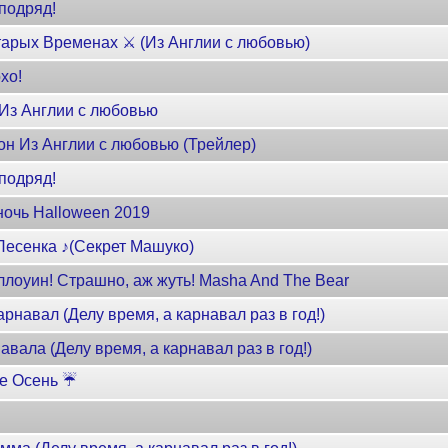
подряд!
арых Временах ⚔️ (Из Англии с любовью)
хо!
Из Англии с любовью
он Из Англии с любовью (Трейлер)
подряд!
ночь Halloween 2019
Песенка ♪(Секрет Машуко)
лоуин! Страшно, аж жуть! Masha And The Bear
навал (Делу время, а карнавал раз в год!)
вала (Делу время, а карнавал раз в год!)
ие Осень ☔