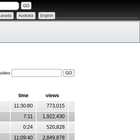
Canada
Australia
English
 video
time
views
11:30:80
773,015
7:11
1,922,430
0:24
520,828
11:09:40
2,849,878