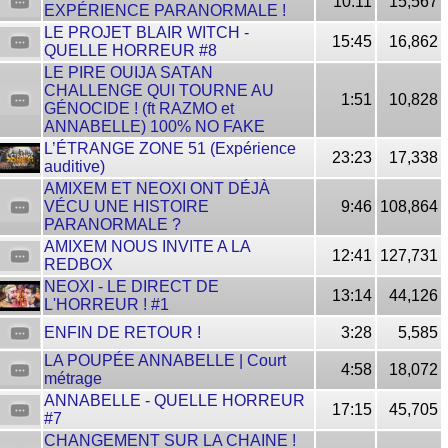
10:11
15,567
EXPÉRIENCE PARANORMALE !
LE PROJET BLAIR WITCH -
15:45
16,862
QUELLE HORREUR #8
LE PIRE OUIJA SATAN
CHALLENGE QUI TOURNE AU
1:51
10,828
GÉNOCIDE ! (ft RAZMO et
ANNABELLE) 100% NO FAKE
L’ÉTRANGE ZONE 51 (Expérience
23:23
17,338
auditive)
AMIXEM ET NEOXI ONT DÉJÀ
VÉCU UNE HISTOIRE
9:46
108,864
PARANORMALE ?
AMIXEM NOUS INVITE A LA
12:41
127,731
REDBOX
NEOXI - LE DIRECT DE
13:14
44,126
L'HORREUR ! #1
ENFIN DE RETOUR !
3:28
5,585
LA POUPÉE ANNABELLE | Court
4:58
18,072
métrage
ANNABELLE - QUELLE HORREUR
17:15
45,705
#7
CHANGEMENT SUR LA CHAINE !