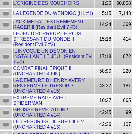
L'ORIGINE DES MOUCHOIRS !
1:20
30,808
LA LEGENDE DU WENDIGO (HL #1)
5:15
7,148
JACK ME FAIT EXTRÊMEMENT
14:24
369
RAGER !! (Resident Evil 7 #3)
LE JEU D'HORREUR LE PLUS
STRESSANT DU MONDE !!
15:18
414
(Resident Evil 7 #2)
IL INVOQUE UN DÉMON EN
INSTALLANT LE JEU ! (Resident Evil
17:18
872
7 #1)
COMBAT FINAL ÉPIQUE !!
58:90
220
(UNCHARTED 4 FIN)
LA DEMEURE D'HENRY AVERY
RENFERME LE TRÉSOR ?!
43:37
181
(UNCHARTED 4 #15)
EXTRÊME RAGE AVEC
10:27
665
SPIDERMAN !
GROSSE RÉVÉLATION !
42:45
99
(UNCHARTED 4 #14)
LE TRÉSOR EST-IL SUR L'ÎLE ?
42:26
107
(UNCHARTED 4 #13)