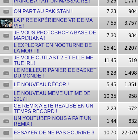
PRINCE A FAIT UN MASSACRE !
9:26
1,777
ON PART AU PAKISTAN !
7:23
904
LA PIRE EXPÉRIENCE VR DE MA
7:55
3,757
VIE !
JE VOUS PHOTOSHOP A BASE DE
7:30
934
MARIJUANA !
L'EXPLORATION NOCTURNE DE
25:41
2,207
LA MORT !!
JE VOLE OUTLAST 2 ET ELLE ME
11:45
519
TUE IRL !
LE MEILLEUR PANIER DE BASKET
6:28
1,498
DU MONDE !
LE NOUVEAU DÉCOR !
5:45
1,351
LE NOUVEAU MEME ULTIME DE
10:35
958
2017 !
CE REMIX A ÉTÉ REALISÉ EN UN
2:23
672
TEMPS RECORD !
UN YOUTUBER NOUS A FAIT UN
1:44
632
REMIX !
ESSAYER DE NE PAS SOURIRE 3
10:70
22,079