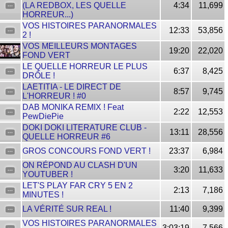
(LA REDBOX, LES QUELLE
4:34
11,699
HORREUR...)
VOS HISTOIRES PARANORMALES
12:33
53,856
2 !
VOS MEILLEURS MONTAGES
19:20
22,020
FOND VERT
LE QUELLE HORREUR LE PLUS
6:37
8,425
DRÔLE !
LAETITIA - LE DIRECT DE
8:57
9,745
L'HORREUR ! #0
DAB MONIKA REMIX ! Feat
2:22
12,553
PewDiePie
DOKI DOKI LITERATURE CLUB -
13:11
28,556
QUELLE HORREUR #6
GROS CONCOURS FOND VERT !
23:37
6,984
ON RÉPOND AU CLASH D'UN
3:20
11,633
YOUTUBER !
LET'S PLAY FAR CRY 5 EN 2
2:13
7,186
MINUTES !
LA VÉRITÉ SUR REAL !
11:40
9,399
VOS HISTOIRES PARANORMALES
3:03:19
7,566