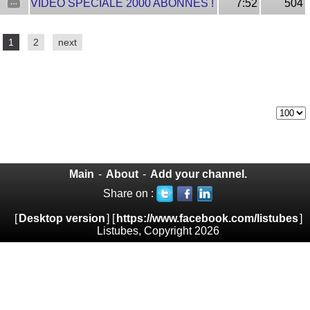
VIDÉO SPÉCIALE 2000 ABONNÉS !
7:52
504
1
2
next
Main
-
About
-
Add your channel.
Share on :
[
Desktop version
] [
https://www.facebook.com/listubes
]
Listubes, Copyright 2026