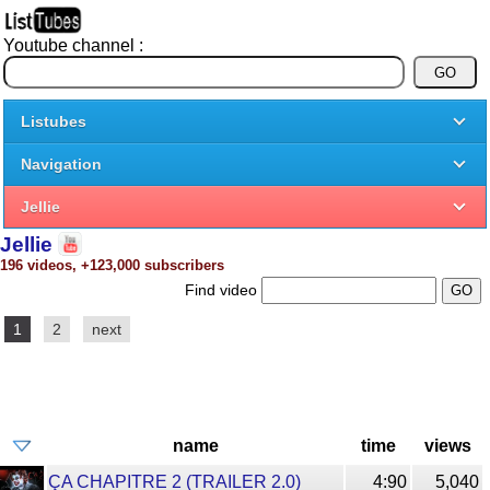
Youtube channel :
Listubes
Navigation
Jellie
Jellie
196 videos, +123,000 subscribers
Find video
1
2
next
name
time
views
ÇA CHAPITRE 2 (TRAILER 2.0)
4:90
5,040