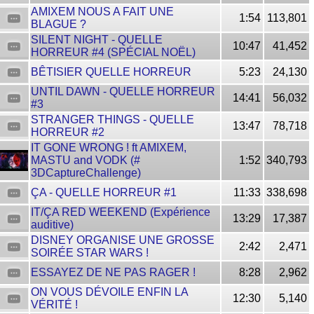
AMIXEM NOUS A FAIT UNE
1:54
113,801
BLAGUE ?
SILENT NIGHT - QUELLE
10:47
41,452
HORREUR #4 (SPÉCIAL NOËL)
BÊTISIER QUELLE HORREUR
5:23
24,130
UNTIL DAWN - QUELLE HORREUR
14:41
56,032
#3
STRANGER THINGS - QUELLE
13:47
78,718
HORREUR #2
IT GONE WRONG ! ft AMIXEM,
MASTU and VODK (#
1:52
340,793
3DCaptureChallenge)
ÇA - QUELLE HORREUR #1
11:33
338,698
IT/ÇA RED WEEKEND (Expérience
13:29
17,387
auditive)
DISNEY ORGANISE UNE GROSSE
2:42
2,471
SOIRÉE STAR WARS !
ESSAYEZ DE NE PAS RAGER !
8:28
2,962
ON VOUS DÉVOILE ENFIN LA
12:30
5,140
VÉRITÉ !