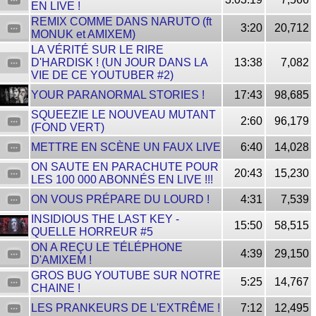
EN LIVE !
REMIX COMME DANS NARUTO (ft
3:20
20,712
MONUK et AMIXEM)
LA VÉRITÉ SUR LE RIRE
D'HARDISK ! (UN JOUR DANS LA
13:38
7,082
VIE DE CE YOUTUBER #2)
YOUR PARANORMAL STORIES !
17:43
98,685
SQUEEZIE LE NOUVEAU MUTANT
2:60
96,179
(FOND VERT)
METTRE EN SCÈNE UN FAUX LIVE
6:40
14,028
ON SAUTE EN PARACHUTE POUR
20:43
15,230
LES 100 000 ABONNÉS EN LIVE !!!
ON VOUS PRÉPARE DU LOURD !
4:31
7,539
INSIDIOUS THE LAST KEY -
15:50
58,515
QUELLE HORREUR #5
ON A REÇU LE TÉLÉPHONE
4:39
29,150
D'AMIXEM !
GROS BUG YOUTUBE SUR NOTRE
5:25
14,767
CHAINE !
LES PRANKEURS DE L'EXTRÊME !
7:12
12,495