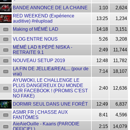
BANDE ANNONCE DE LA CHAINE
1:10
2,624
RED WEEKEND (Expérience
13:25
1,234
auditive) #réupload
Making of MÉMÉ LAD
14:18
3,151
VLOG ENTRE NOUS
5:26
3,208
MÉMÉ LAD ft PÉPÉ NISKA -
2:49
11,744
RETRAITE 9.1
NOUVEAU SETUP 2019
12:48
11,782
LA FIN DE JELLIE&REAL... (pour de
7:14
18,107
vrai)
AYUWOKI, LE CHALLENGE LE
PLUS DANGEREUX DU MONDE
2:40
12,636
SUR FACEBOOK ! (PROMIS C'EST
NO FAKE)
DORMIR SEUL DANS UNE FORÊT
12:49
6,837
ASMR FR | CHASSE AUX
8:41
4,596
FANTÔMES
AieAieOuille - Kaaris (PARODIE
2:15
14,079
OFFICIEL)