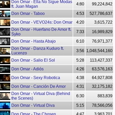
Don Omar - Ella No Sigue Modas
4:80
99,224,842
ft. Juan Magan
Don Omar - Taboo
4:53
527,786,637
Don Omar - VEVO24s: Don Omar
4:20
3,615,722
Don Omar - Huerfano De Amor ft.
7:33
16,989,829
Syko
Don Omar - Hasta Abajo
6:10
76,971,377
Don Omar - Danza Kuduro ft.
3:56
1,048,544,160
Lucenzo
Don Omar - Salio El Sol
5:28
113,427,337
Don Omar - Adiós
4:26
63,576,163
Don Omar - Sexy Robotica
4:38
64,927,808
Don Omar - Canción De Amor
4:31
32,175,182
Don Omar - Virtual Diva (Behind
6:30
883,839
the Scenes)
Don Omar - Virtual Diva
5:15
78,566,056
Don Omar - The Chosen
4:47
3,963,701