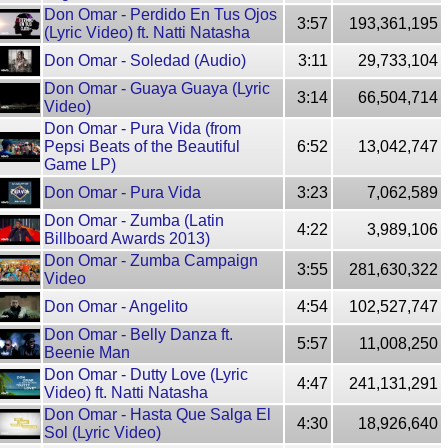
Don Omar - Perdido En Tus Ojos
3:57
193,361,195
(Lyric Video) ft. Natti Natasha
Don Omar - Soledad (Audio)
3:11
29,733,104
Don Omar - Guaya Guaya (Lyric
3:14
66,504,714
Video)
Don Omar - Pura Vida (from
Pepsi Beats of the Beautiful
6:52
13,042,747
Game LP)
Don Omar - Pura Vida
3:23
7,062,589
Don Omar - Zumba (Latin
4:22
3,989,106
Billboard Awards 2013)
Don Omar - Zumba Campaign
3:55
281,630,322
Video
Don Omar - Angelito
4:54
102,527,747
Don Omar - Belly Danza ft.
5:57
11,008,250
Beenie Man
Don Omar - Dutty Love (Lyric
4:47
241,131,291
Video) ft. Natti Natasha
Don Omar - Hasta Que Salga El
4:30
18,926,640
Sol (Lyric Video)