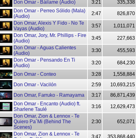
Don Omar - Báilame (Audio)
3:21
335,338
Don Omar - Perreo Sólido (Mala)
2:47
826,870
(Audio)
Don Omar, Alexis Y Fido - No Te
3:57
1,011,071
Vayas (Audio)
Don Omar, Jory, Mr. Phillips - Fire
3:45
227,663
(Audio)
Don Omar - Aguas Calientes
3:30
455,593
(Audio)
Don Omar - Pensando En Ti
3:20
684,230
(Audio)
Don Omar - Conteo
3:28
1,558,884
Don Omar - Vacilón
2:59
10,693,215
Don Omar, Farruko - Ramayama
3:17
86,871,439
Don Omar - Encanto (Audio) ft.
3:16
12,629,473
Sharlene Taulé
Don Omar, Zion & Lennox - Te
Quiero Pa´Mi (Behind The
2:30
652,071
Scenes)
Don Omar, Zion & Lennox - Te
3:47
353,868,440