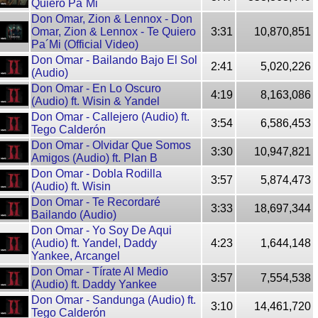
Quiero Pa´Mi
Don Omar, Zion & Lennox - Don
Omar, Zion & Lennox - Te Quiero
3:31
10,870,851
Pa´Mi (Official Video)
Don Omar - Bailando Bajo El Sol
2:41
5,020,226
(Audio)
Don Omar - En Lo Oscuro
4:19
8,163,086
(Audio) ft. Wisin & Yandel
Don Omar - Callejero (Audio) ft.
3:54
6,586,453
Tego Calderón
Don Omar - Olvidar Que Somos
3:30
10,947,821
Amigos (Audio) ft. Plan B
Don Omar - Dobla Rodilla
3:57
5,874,473
(Audio) ft. Wisin
Don Omar - Te Recordaré
3:33
18,697,344
Bailando (Audio)
Don Omar - Yo Soy De Aqui
(Audio) ft. Yandel, Daddy
4:23
1,644,148
Yankee, Arcangel
Don Omar - Tírate Al Medio
3:57
7,554,538
(Audio) ft. Daddy Yankee
Don Omar - Sandunga (Audio) ft.
3:10
14,461,720
Tego Calderón