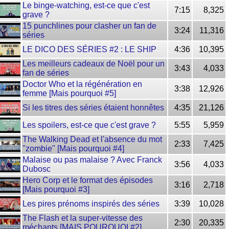
Le binge-watching, est-ce que c'est
7:15
8,325
grave ?
15 punchlines pour clasher un fan de
3:24
11,316
séries
LE DICO DES SÉRIES #2 : LE SHIP
4:36
10,395
Les meilleurs cadeaux de Noël pour un
3:43
4,033
fan de séries
Doctor Who et la régénération en
3:38
12,926
femme [Mais pourquoi #5]
Si les titres des séries étaient honnêtes
4:35
21,126
Les spoilers, est-ce que c'est grave ?
5:55
5,959
The Walking Dead et l'absence du mot
2:33
7,425
"zombie" [Mais pourquoi #4]
Malaise ou pas malaise ? Avec Franck
3:56
4,033
Dubosc
Hero Corp et le format des épisodes
3:16
2,718
[Mais pourquoi #3]
Les pires prénoms inspirés des séries
3:39
10,028
The Flash et la super-vitesse des
2:30
20,335
méchants [MAIS POURQUOI #2]