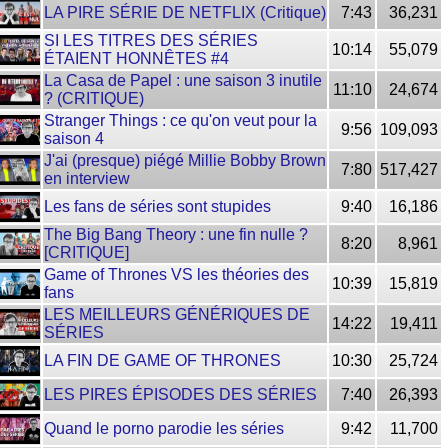
LA PIRE SÉRIE DE NETFLIX (Critique)
7:43
36,231
SI LES TITRES DES SÉRIES
10:14
55,079
ÉTAIENT HONNÊTES #4
La Casa de Papel : une saison 3 inutile
11:10
24,674
? (CRITIQUE)
Stranger Things : ce qu'on veut pour la
9:56
109,093
saison 4
J'ai (presque) piégé Millie Bobby Brown
7:80
517,427
en interview
Les fans de séries sont stupides
9:40
16,186
The Big Bang Theory : une fin nulle ?
8:20
8,961
[CRITIQUE]
Game of Thrones VS les théories des
10:39
15,819
fans
LES MEILLEURS GÉNÉRIQUES DE
14:22
19,411
SÉRIES
LA FIN DE GAME OF THRONES
10:30
25,724
LES PIRES ÉPISODES DES SÉRIES
7:40
26,393
Quand le porno parodie les séries
9:42
11,700