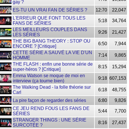
gay ?
ES-TU UN VRAI FAN DE SÉRIES ?
12:70
22,047
L'ERREUR QUE FONT TOUS LES
5:18
34,764
FANS DE SÉRIES
LES MEILLEURS COUPLES DANS
9:26
21,427
LES SÉRIES
THE BIG BANG THEORY : STOP OU
6:50
7,944
ENCORE ? [Critique]
CETTE SÉRIE A SAUVÉ LA VIE D'UN
7:14
9,865
HOMME
THE FLASH : enfin une bonne série de
8:15
15,294
super-héros ? [Critique]
Emma Watson se moque de moi en
9:18
607,153
interview (ça tourne bien)
The Walking Dead - la folle théorie sur
6:18
48,755
Carl
La pire façon de regarder des séries
6:80
9,826
CE JEU REND FOUS LES FANS DE
5:44
7,700
SÉRIES
STRANGER THINGS : UNE SÉRIE
8:16
27,437
SURCOTÉE ?