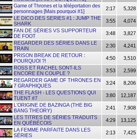
Game of Thrones et la téléportation des
2:17
5,328
personnages [Mais pourquoi #1]
LE DICO DES SERIES #1 : JUMP THE
3:55
4,074
SHARK
FAN DE SÉRIES VS SUPPORTEUR
3:48
3,827
DE FOOT
REGARDER DES SÉRIES DANS LE
2:30
4,241
TRAIN
PRISON BREAK DE RETOUR :
4:50
3,510
POURQUOI ?!
ROSS ET RACHEL SONT-ILS
3:53
2,599
ENCORE EN COUPLE ?
REGARDER GAME OF THRONES EN
3:24
8,206
7 GRAPHIQUES
THE FLASH - LES QUESTIONS QUI
3:80
12,187
TUENT #7
L'ORIGINE DE BAZINGA (THE BIG
2:41
7,908
BANG THEORY)
LES TITRES DE SÉRIES TRADUITS
4:29
13,125
EN QUÉBÉCOIS
LA FEMME PARFAITE DANS LES
2:13
7,425
SÉRIES