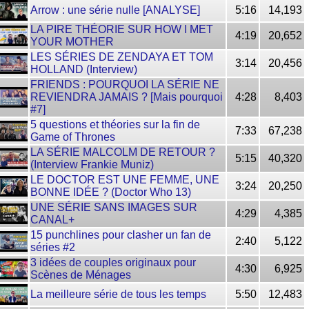
Arrow : une série nulle [ANALYSE]
5:16
14,193
LA PIRE THÉORIE SUR HOW I MET
4:19
20,652
YOUR MOTHER
LES SÉRIES DE ZENDAYA ET TOM
3:14
20,456
HOLLAND (Interview)
FRIENDS : POURQUOI LA SÉRIE NE
REVIENDRA JAMAIS ? [Mais pourquoi
4:28
8,403
#7]
5 questions et théories sur la fin de
7:33
67,238
Game of Thrones
LA SÉRIE MALCOLM DE RETOUR ?
5:15
40,320
(Interview Frankie Muniz)
LE DOCTOR EST UNE FEMME, UNE
3:24
20,250
BONNE IDÉE ? (Doctor Who 13)
UNE SÉRIE SANS IMAGES SUR
4:29
4,385
CANAL+
15 punchlines pour clasher un fan de
2:40
5,122
séries #2
3 idées de couples originaux pour
4:30
6,925
Scènes de Ménages
La meilleure série de tous les temps
5:50
12,483