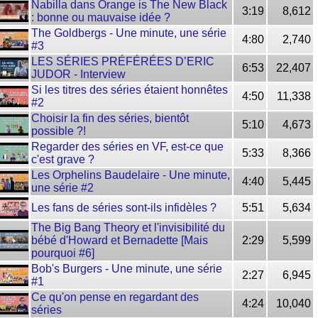
Nabilla dans Orange is The New Black
3:19
8,612
: bonne ou mauvaise idée ?
The Goldbergs - Une minute, une série
4:80
2,740
#3
LES SÉRIES PRÉFÉRÉES D’ERIC
6:53
22,407
JUDOR - Interview
Si les titres des séries étaient honnêtes
4:50
11,338
#2
Choisir la fin des séries, bientôt
5:10
4,673
possible ?!
Regarder des séries en VF, est-ce que
5:33
8,366
c'est grave ?
Les Orphelins Baudelaire - Une minute,
4:40
5,445
une série #2
Les fans de séries sont-ils infidèles ?
5:51
5,634
The Big Bang Theory et l'invisibilité du
bébé d'Howard et Bernadette [Mais
2:29
5,599
pourquoi #6]
Bob's Burgers - Une minute, une série
2:27
6,945
#1
Ce qu'on pense en regardant des
4:24
10,040
séries