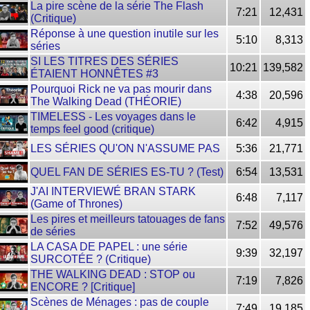
La pire scène de la série The Flash
7:21
12,431
(Critique)
Réponse à une question inutile sur les
5:10
8,313
séries
SI LES TITRES DES SÉRIES
10:21
139,582
ÉTAIENT HONNÊTES #3
Pourquoi Rick ne va pas mourir dans
4:38
20,596
The Walking Dead (THÉORIE)
TIMELESS - Les voyages dans le
6:42
4,915
temps feel good (critique)
LES SÉRIES QU'ON N'ASSUME PAS
5:36
21,771
QUEL FAN DE SÉRIES ES-TU ? (Test)
6:54
13,531
J'AI INTERVIEWÉ BRAN STARK
6:48
7,117
(Game of Thrones)
Les pires et meilleurs tatouages de fans
7:52
49,576
de séries
LA CASA DE PAPEL : une série
9:39
32,197
SURCOTÉE ? (Critique)
THE WALKING DEAD : STOP ou
7:19
7,826
ENCORE ? [Critique]
Scènes de Ménages : pas de couple
7:49
19,185