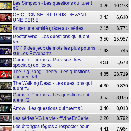
Les Simpson - Les questions qui tuent
3:26
10,278
#6
CE QU'ON SE DIT TOUS DEVANT
2:43
6,610
UNE SERIE
Briser une amitié grâce aux séries
2:15
3,771
Doctor Who - Les questions qui tuent
3:50
15,957
#5
TOP 9 des jeux de mots les plus pourris
1:43
1,745
sur Les Revenants
Game of Thrones - Ma visite (très
4:11
1,678
spéciale) de l'expo
The Big Bang Theory : Les questions
4:35
28,719
qui tuent #4
The Walking Dead - Les questions qui
4:30
9,830
tuent #3
Game of Thrones - Les questions qui
3:53
8,036
tuent #2
Arrow : Les questions qui tuent #1
3:40
8,013
Les séries VS La vie - #VineEnSerie
2:20
3,792
Les étranges règles à respecter pour
4:41
7,964