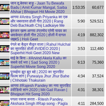
जान तू बेवफा बाड़ू - Jaan Tu Bewafa
Badu | Amit Kumar Mangal, Saiba
1:53:35
60,677
Afshar | Bhojpuri Hit Movie 2020
आगया #Antra Singh Priyanka का एक
और जबरदस्त होली गीत 2020 | Rang
5:90
529,521
Deb Bachkath Chij Ladkaiye Me
इंतजार ख़त्म आगया #प्रमोद प्रेमी यादव का
धमाकेदार होली गीत 2020 | होली में दागल
4:19
882,302
जइबS | Holi Geet
रंगले बा बैलून सैलून वाला | Rahul Hulchal
का सुपरहिट होली #VIDEO 2020 |
3:53
112,480
Superhit Holi Geet 2020 New
माई के बिना - #Arvind Akela Kallu का
सबसे दर्द भरा ( Sad Song 2020 )
6:13
75,360
Superhit Movie Song 2020
पुरबईया झुर झुर बहे | 2020 का सुपरहिट
फिल्म सांग | Purwaiya Jhur Jhur Bahe
4:34
37,524
| Chhotaki Thakurain
आगया #Rajesh Pandey का नया सुपरहिट
#वीडियो सांग 2020 | Mit Gail Ravan |
4:31
38,301
Bhojpuri Hit Song 2020
पगला पसन्द करता - Ritesh Pandey,
Akshara Singh #Rap song - Pagla
4:11
284,500