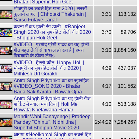
Bhatar | Superhit Holi Geet
भोजपुरी का सबसे हिट गाना 2020 | सरसों
फुलाये लागल | Chhotaki Thakurain |
3:31
113,132
Sarso Fulaye Lagal
कवना में कs हाली रंग डाली - #Ranjeet
Singh 2020 का सुपरहिट होली गीत 2020
3:70
89,706
- Bhojpuri Holi Geet
#VIDEO - प्रमोद प्रेमी यादव का यह होली
गीत बहुत तेजी से वायरल हो रहा है | हमरा
3:10
1,884,160
पिचकारी के ठीका लेलs
#VIDEO - हैल्लो कौन, Happy Holi |
भोजपुरी का सुपरहिट होली गीत 2020 |
4:39
437,037
Mithlesh Urf Gorakh
Antra Singh Priyanka का का सुपरहिट
#VIDEO_SONG 2020 - Bhatar
4:17
101,562
Bada Sak Karata | Bawali Ojha
Antra Singh Priyanka का यह होली गीत
मार्किट में बवाल मचा दिया | Holi Me
4:10
513,188
Rowata Khelawana Hamar
Mandir Wahi Banayenge | Pradeep
Pandey "Chintu", Nidhi Jha |
2:44:22
7,284,267
Superhit Bhojpuri Movie 2020
आगया #Neelkamal Singh का सबसे हिट