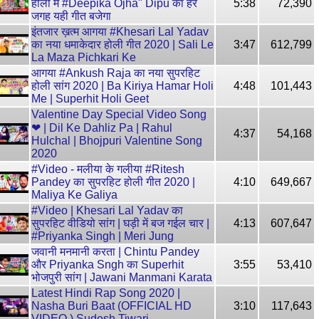
होली में #Deepika Ojha" Dipu का हर
5:38
72,390
जगह यही गीत बजेगा
इंतजार ख़त्म आगया #Khesari Lal Yadav
का नया धमाकेदार होली गीत 2020 | Sali Le
3:47
612,799
La Maza Pichkari Ke
आगया #Ankush Raja का नया सुपरहिट
होली सांग 2020 | Ba Kiriya Hamar Holi
4:48
101,443
Me | Superhit Holi Geet
Valentine Day Special Video Song
❤ | Dil Ke Dahliz Pa | Rahul
4:37
54,168
Hulchal | Bhojpuri Valentine Song
2020
#Video - मलीया के गलीया #Ritesh
Pandey का सुपरहिट होली गीत 2020 |
4:10
649,667
Maliya Ke Galiya
#Video | Khesari Lal Yadav का
सुपरहिट वीडियो सांग | घड़ी में बज गईल चार |
4:13
607,647
#Priyanka Singh | Meri Jung
जवानी मनमानी करता | Chintu Pandey
और Priyanka Sngh का Superhit
3:55
53,410
भोजपुरी सांग | Jawani Manmani Karata
Latest Hindi Rap Song 2020 |
Nasha Buri Baat (OFFICIAL HD
3:10
117,643
VIDEO ) Sudesh Tiwari