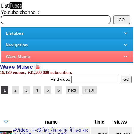
Youtube channel :
Listubes
Navigation
Wave Music
Wave Music
19,120 videos, +31,500,000 subscribers
Find video
1
2
3
4
5
6
next
[+10]
name
time
views
#Video - करS मेहर सेवा फागुन में | इस बार