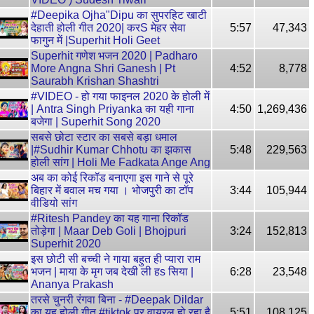
#Deepika Ojha"Dipu का सुपरहिट खाटी
देहाती होली गीत 2020| करS मेहर सेवा
5:57
47,343
फागुन में |Superhit Holi Geet
Superhit गणेश भजन 2020 | Padharo
More Angna Shri Ganesh | Pt
4:52
8,778
Saurabh Krishan Shashtri
#VIDEO - हो गया फाइनल 2020 के होली में
| Antra Singh Priyanka का यही गाना
4:50
1,269,436
बजेगा | Superhit Song 2020
सबसे छोटा स्टार का सबसे बड़ा धमाल
|#Sudhir Kumar Chhotu का झकास
5:48
229,563
होली सांग | Holi Me Fadkata Ange Ang
अब का कोई रिकॉड बनाएगा इस गाने से पूरे
बिहार में बवाल मच गया । भोजपुरी का टॉप
3:44
105,944
वीडियो सांग
#Ritesh Pandey का यह गाना रिकॉड
तोड़ेगा | Maar Deb Goli | Bhojpuri
3:24
152,813
Superhit 2020
इस छोटी सी बच्ची ने गाया बहुत ही प्यारा राम
भजन | माया के मृग जब देखी ली हs सिया |
6:28
23,548
Ananya Prakash
तरसे चुनरी रंगवा बिना - #Deepak Dildar
का यह होली गीत #tiktok पर वायरल हो रहा है
5:51
108,125