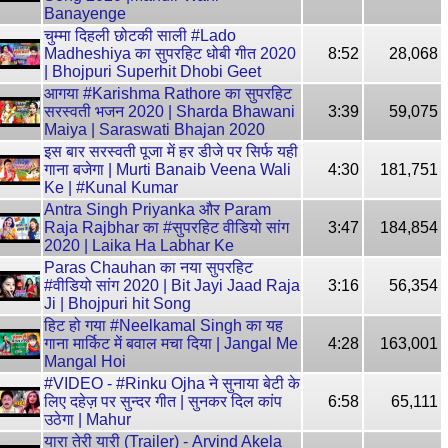
Banayenge
चुम्मा दिहली छोटकी साली #Lado
Madheshiya का सुपरहिट धोबी गीत 2020
8:52
28,068
| Bhojpuri Superhit Dhobi Geet
आगया #Karishma Rathore का सुपरहिट
सरस्वती भजन 2020 | Sharda Bhawani
3:39
59,075
Maiya | Saraswati Bhajan 2020
इस बार सरस्वती पूजा में हर डीजे पर सिर्फ यही
गाना बजेगा | Murti Banaib Veena Wali
4:30
181,751
Ke | #Kunal Kumar
Antra Singh Priyanka और Param
Raja Rajbhar का #सुपरहिट वीडियो सांग
3:47
184,854
2020 | Laika Ha Labhar Ke
Paras Chauhan का नया सुपरहिट
#वीडियो सांग 2020 | Bit Jayi Jaad Raja
3:16
56,354
Ji | Bhojpuri hit Song
हिट हो गया #Neelkamal Singh का यह
गाना मार्किट में बवाल मचा दिया | Jangal Me
4:28
163,001
Mangal Hoi
#VIDEO - #Rinku Ojha ने सुनाया बेटी के
लिए दहेज़ पर सुन्दर गीत | सुनकर दिल कांप
6:58
65,111
उठेगा | Mahur
यारा तेरी यारी (Trailer) - Arvind Akela