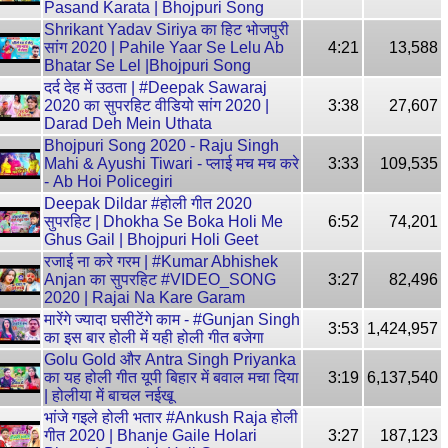
Pasand Karata | Bhojpuri Song
Shrikant Yadav Siriya का हिट भोजपुरी
सांग 2020 | Pahile Yaar Se Lelu Ab
4:21
13,588
Bhatar Se Lel |Bhojpuri Song
दर्द देह में उठता | #Deepak Sawaraj
2020 का सुपरहिट वीडियो सांग 2020 |
3:38
27,607
Darad Deh Mein Uthata
Bhojpuri Song 2020 - Raju Singh
Mahi & Ayushi Tiwari - प्लाई मच मच करे
3:33
109,535
- Ab Hoi Policegiri
Deepak Dildar #होली गीत 2020
सुपरहिट | Dhokha Se Boka Holi Me
6:52
74,201
Ghus Gail | Bhojpuri Holi Geet
रजाई ना करे गरम | #Kumar Abhishek
Anjan का सुपरहिट #VIDEO_SONG
3:27
82,496
2020 | Rajai Na Kare Garam
मारेंगे ज्यादा घसीटेंगे काम - #Gunjan Singh
3:53
1,424,957
का इस बार होली में यही होली गीत बजेगा
Golu Gold और Antra Singh Priyanka
का यह होली गीत यूपी बिहार में बवाल मचा दिया
3:19
6,137,540
| होलीया में बाचल नईखू
भांजे गइले होली भतार #Ankush Raja होली
गीत 2020 | Bhanje Gaile Holari
3:27
187,123