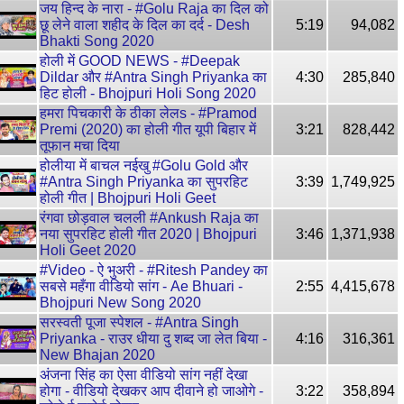
जय हिन्द के नारा - #Golu Raja का दिल को
छू लेने वाला शहीद के दिल का दर्द - Desh
5:19
94,082
Bhakti Song 2020
होली में GOOD NEWS - #Deepak
Dildar और #Antra Singh Priyanka का
4:30
285,840
हिट होली - Bhojpuri Holi Song 2020
हमरा पिचकारी के ठीका लेलs - #Pramod
Premi (2020) का होली गीत यूपी बिहार में
3:21
828,442
तूफान मचा दिया
होलीया में बाचल नईखु #Golu Gold और
#Antra Singh Priyanka का सुपरहिट
3:39
1,749,925
होली गीत | Bhojpuri Holi Geet
रंगवा छोड़वाल चलली #Ankush Raja का
नया सुपरहिट होली गीत 2020 | Bhojpuri
3:46
1,371,938
Holi Geet 2020
#Video - ऐ भुअरी - #Ritesh Pandey का
सबसे महँगा वीडियो सांग - Ae Bhuari -
2:55
4,415,678
Bhojpuri New Song 2020
सरस्वती पूजा स्पेशल - #Antra Singh
Priyanka - राउर धीया दु शब्द जा लेत बिया -
4:16
316,361
New Bhajan 2020
अंजना सिंह का ऐसा वीडियो सांग नहीं देखा
होगा - वीडियो देखकर आप दीवाने हो जाओगे -
3:22
358,894