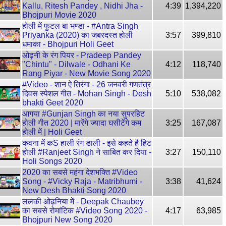
Kallu, Ritesh Pandey , Nidhi Jha -
4:39
1,394,220
Bhojpuri Movie 2020
होली में फुटल बा भण्डा - #Antra Singh
Priyanka (2020) का जबरदस्त होली
3:57
399,810
धमाका - Bhojpuri Holi Geet
ओढ़नी के रंग पियर - Pradeep Pandey
"Chintu" - Dilwale - Odhani Ke
4:12
118,740
Rang Piyar - New Movie Song 2020
#Video - शान ऐ तिरंगा - 26 जनवरी गणतंत्र
दिवस स्पेशल गीत - Mohan Singh - Desh
5:10
538,082
bhakti Geet 2020
आगया #Gunjan Singh का नया सुपरहिट
होली गीत 2020 | मारेंगे ज्यादा घसीटेंगे कम
3:25
167,087
होली में | Holi Geet
कवना में कS हाली रंग डाली - इसे कहते है हिट
होली #Ranjeet Singh ने साबित कर दिया -
3:27
150,110
Holi Songs 2020
2020 का सबसे महंगा देशभक्ति #Video
Song - #Vicky Raja - Matribhumi -
3:38
41,624
New Desh Bhakti Song 2020
ललकी ओढ़निया में - Deepak Chaubey
का सबसे रोमांटिक #Video Song 2020 -
4:17
63,985
Bhojpuri New Song 2020