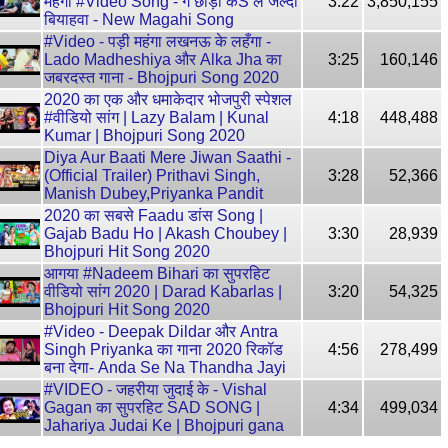
महंगा #Video Song - गे छौड़ी कS ले जल्दी
3:22
3,850,155
बियाहवा - New Magahi Song
#Video - पड़ी महंगा लखनऊ के लहँगा -
Lado Madheshiya और Alka Jha का
3:25
160,146
जबरदस्त गाना - Bhojpuri Song 2020
2020 का एक और धमाकेदार भोजपुरी स्पेशल
#वीडियो सांग | Lazy Balam | Kunal
4:18
448,488
Kumar | Bhojpuri Song 2020
Diya Aur Baati Mere Jiwan Saathi -
(Official Trailer) Prithavi Singh,
3:28
52,366
Manish Dubey,Priyanka Pandit
2020 का सबसे Faadu डांस Song |
Gajab Badu Ho | Akash Choubey |
3:30
28,939
Bhojpuri Hit Song 2020
आगया #Nadeem Bihari का सुपरहिट
वीडियो सांग 2020 | Darad Kabarlas |
3:20
54,325
Bhojpuri Hit Song 2020
#Video - Deepak Dildar और Antra
Singh Priyanka का गाना 2020 रिकॉड
4:56
278,499
बना देगा- Anda Se Na Thandha Jayi
#VIDEO - जहरीया जुदाई के - Vishal
Gagan का सुपरहिट SAD SONG |
4:34
499,034
Jahariya Judai Ke | Bhojpuri gana