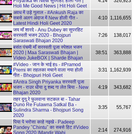
Priyanka का New सुपरहिट होली गीत |
4:14
326,923
Holi Me Good News | Hit Holi Geet
अवध में उड़े गुलाल - #Ankush Raja का
सबसे अलग अंदाज में New होली गीत -
4:10
1,116,655
Latest Hindi Holi Geet 2020
जय माँ शारदे - Anu Dubey का सुपरहिट
सरस्वती भजन 2020 - Bhojpuri
7:26
138,017
Saraswati Bhajan 2020
बसंत पंचमी माँ सरस्वती पूजा स्पेशल भजन
2020 | Maa Saraswati Bhajan |
38:51
363,888
Video JukeBOX | Sharde Bhajan
#Video - जान के भाई हs - #Pramod
Premi का तहलका मचाने वाला नया होली
3:31
1,162,939
गीत - Bhojpuri Holi Geet
#Antra Singh Priyanka सरस्वती पूजा
भजन - राउर धीया दु शब्द गा लेत बिया - New
4:19
343,682
Bhajan 2020
तहर दुनू रे फुलवाना सटकल बा - Tahar
Duno Re Fulawna Satkal Ba -
3:35
55,767
Sulindra Sharma - Bhojpuri Song
2020
पिया पे भरोसा काहे नइखे - Padeep
Pandey "Chintu" का सबसे हिट #Video
2:14
274,916
Song 2020 |Mandir Wahi