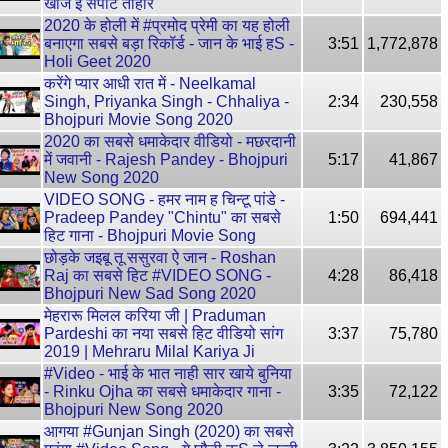
खोजे ई सपोर्ट तोहार
2020 के होली में #प्रमोद प्रेमी का यह होली
बनाएगा सबसे बड़ा रिकॉर्ड - जान के भाई हS -
3:51
1,772,878
Holi Geet 2020
करेंगे प्यार आधी रात में - Neelkamal
Singh, Priyanka Singh - Chhaliya -
2:34
230,558
Bhojpuri Movie Song 2020
2020 का सबसे धमाकेदार वीडियो - मछरदानी
में जवानी - Rajesh Pandey - Bhojpuri
5:17
41,867
New Song 2020
VIDEO SONG - हमर नाम ह चिन्टू पांडे -
Pradeep Pandey "Chintu" का सबसे
1:50
694,441
हिट गाना - Bhojpuri Movie Song
छोड़के जइबू तू ससुरवा ऐ जान - Roshan
Raj का सबसे हिट #VIDEO SONG -
4:28
86,418
Bhojpuri New Sad Song 2020
मेहरारू मिलल करिया जी | Praduman
Pardeshi का नया सबसे हिट वीडियो सांग
3:37
75,780
2019 | Mehraru Milal Kariya Ji
#Video - भाई के भात नाही सार खाये बुनिया
- Rinku Ojha का सबसे धमाकेदार गाना -
3:35
72,122
Bhojpuri New Song 2020
आगया #Gunjan Singh (2020) का सबसे