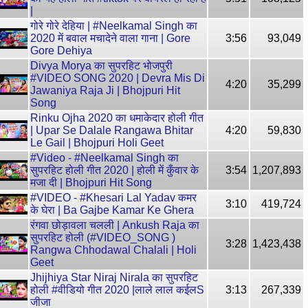
|
गोरे गोरे देहिया | #Neelkamal Singh का
2020 में बवाल मचादेने वाला गाना | Gore
3:56
93,049
Gore Dehiya
Divya Morya का सुपरहिट भोजपुरी
#VIDEO SONG 2020 | Devra Mis Di
4:20
35,299
Jawaniya Raja Ji | Bhojpuri Hit
Song
Rinku Ojha 2020 का धमाकेदार होली गीत
| Upar Se Dalale Rangawa Bhitar
4:20
59,830
Le Gail | Bhojpuri Holi Geet
#Video - #Neelkamal Singh का
सुपरहिट होली गीत 2020 | होली में कुँवार के
3:54
1,207,893
मजा दी | Bhojpuri Hit Song
#VIDEO - #Khesari Lal Yadav कमर
3:10
419,724
के घेरा | Ba Gajbe Kamar Ke Ghera
रंगवा छोड़ावला चलली | Ankush Raja का
सुपरहिट होली (#VIDEO_SONG )
3:28
1,423,438
Rangwa Chhodawal Chalali | Holi
Geet
Jhijhiya Star Niraj Nirala का सुपरहिट
होली #वीडियो गीत 2020 |लाले लाल कईलS
3:13
267,339
जीजा