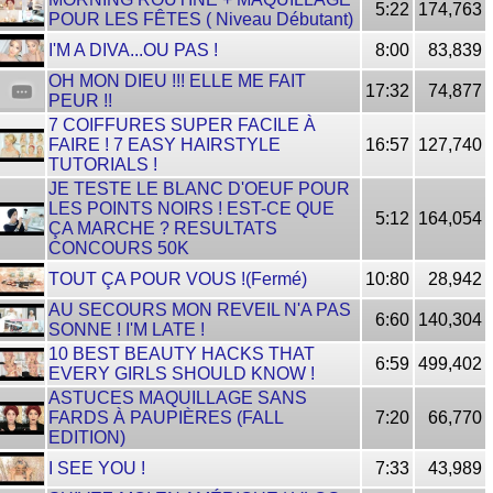
5:22
174,763
POUR LES FÊTES ( Niveau Débutant)
I'M A DIVA...OU PAS !
8:00
83,839
OH MON DIEU !!! ELLE ME FAIT
17:32
74,877
PEUR !!
7 COIFFURES SUPER FACILE À
FAIRE ! 7 EASY HAIRSTYLE
16:57
127,740
TUTORIALS !
JE TESTE LE BLANC D'OEUF POUR
LES POINTS NOIRS ! EST-CE QUE
5:12
164,054
ÇA MARCHE ? RESULTATS
CONCOURS 50K
TOUT ÇA POUR VOUS !(Fermé)
10:80
28,942
AU SECOURS MON REVEIL N'A PAS
6:60
140,304
SONNE ! I'M LATE !
10 BEST BEAUTY HACKS THAT
6:59
499,402
EVERY GIRLS SHOULD KNOW !
ASTUCES MAQUILLAGE SANS
FARDS À PAUPIÈRES (FALL
7:20
66,770
EDITION)
I SEE YOU !
7:33
43,989