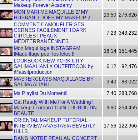
Makeup Forever Academy
MON MARI ME MAQUILLE 2/ MY
13:50
276,826
HUSBAND DOES MY MAKEUP 2
COMMENT CAMOUFLER SES
CERNES FACILEMENT ! DARK
7:23
343,232
CIRCLES ! PEAUX
MÉDITERRANÉENNES
Mon Maquillage INSTAGRAM
18:14
151,445
!Maquillage pour les fêtes !!
LOOKBOOK NEW YORK CITY
SALIMAALIANI X OUTFITBOOK by
6:12
92,476
@assilproduction
MASTERCLASS MAQUILLAGE BY
3:40
83,022
SALIMA ALIANI
Ma Playlist Du Moment‼️
7:40
288,768
Get Ready With Me For A Wedding !
Makeup l Turban l Outfit LOUBOUTIN
9:90
254,455
BEAUTE
ORIENTAL MAKEUP TUTORIAL +
INTERVIEW ANASTASIA BEVERLY
17:56
122,966
HILLS
DANS NOTRE PEAU AU CONCERT