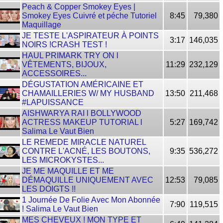
Peach & Copper Smokey Eyes |
Smokey Eyes Cuivré et péche Tutoriel
8:45
79,380
Maquillage
JE TESTE L'ASPIRATEUR À POINTS
3:17
146,035
NOIRS !CRASH TEST !
HAUL PRIMARK TRY ON l
VÊTEMENTS, BIJOUX,
11:29
232,129
ACCESSOIRES...
DÉGUSTATION AMÉRICAINE ET
CHAMAILLERIES W/ MY HUSBAND
13:50
211,468
#LAPUISSANCE
AISHWARYA RAI l BOLLYWOOD
ACTRESS MAKEUP TUTORIAL l
5:27
169,742
Salima Le Vaut Bien
LE REMEDE MIRACLE NATUREL
CONTRE L'ACNÉ, LES BOUTONS,
9:35
536,272
LES MICROKYSTES...
JE ME MAQUILLE ET ME
DÉMAQUILLE UNIQUEMENT AVEC
12:53
79,085
LES DOIGTS !!
1 Journée De Folie Avec Mon Abonnée
7:90
119,515
! Salima Le Vaut Bien
MES CHEVEUX ! MON TYPE ET