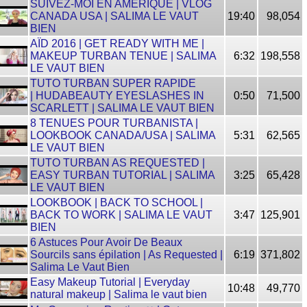
SUIVEZ-MOI EN AMÉRIQUE | VLOG
CANADA USA | SALIMA LE VAUT
19:40
98,054
BIEN
AÏD 2016 | GET READY WITH ME |
MAKEUP TURBAN TENUE | SALIMA
6:32
198,558
LE VAUT BIEN
TUTO TURBAN SUPER RAPIDE
| HUDABEAUTY EYESLASHES IN
0:50
71,500
SCARLETT | SALIMA LE VAUT BIEN
8 TENUES POUR TURBANISTA |
LOOKBOOK CANADA/USA | SALIMA
5:31
62,565
LE VAUT BIEN
TUTO TURBAN AS REQUESTED |
EASY TURBAN TUTORIAL | SALIMA
3:25
65,428
LE VAUT BIEN
LOOKBOOK | BACK TO SCHOOL |
BACK TO WORK | SALIMA LE VAUT
3:47
125,901
BIEN
6 Astuces Pour Avoir De Beaux
Sourcils sans épilation | As Requested |
6:19
371,802
Salima Le Vaut Bien
Easy Makeup Tutorial | Everyday
10:48
49,770
natural makeup | Salima le vaut bien