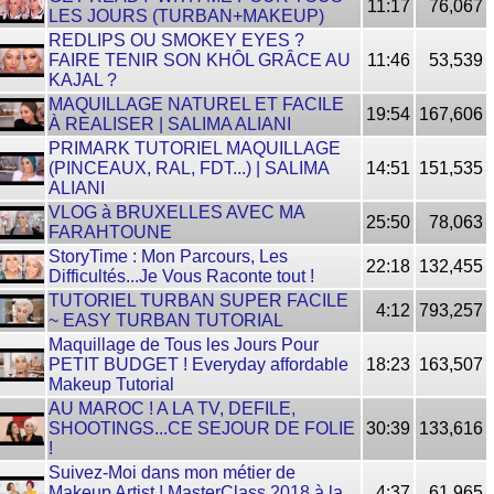
11:17
76,067
LES JOURS (TURBAN+MAKEUP)
REDLIPS OU SMOKEY EYES ?
FAIRE TENIR SON KHÔL GRÂCE AU
11:46
53,539
KAJAL ?
MAQUILLAGE NATUREL ET FACILE
19:54
167,606
À REALISER | SALIMA ALIANI
PRIMARK TUTORIEL MAQUILLAGE
(PINCEAUX, RAL, FDT...) | SALIMA
14:51
151,535
ALIANI
VLOG à BRUXELLES AVEC MA
25:50
78,063
FARAHTOUNE
StoryTime : Mon Parcours, Les
22:18
132,455
Difficultés...Je Vous Raconte tout !
TUTORIEL TURBAN SUPER FACILE
4:12
793,257
~ EASY TURBAN TUTORIAL
Maquillage de Tous les Jours Pour
PETIT BUDGET ! Everyday affordable
18:23
163,507
Makeup Tutorial
AU MAROC ! A LA TV, DEFILE,
SHOOTINGS...CE SEJOUR DE FOLIE
30:39
133,616
!
Suivez-Moi dans mon métier de
Makeup Artist ! MasterClass 2018 à la
4:37
61,965