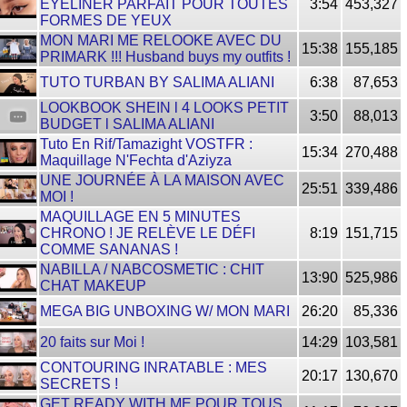
EYELINER PARFAIT POUR TOUTES
3:54
453,327
FORMES DE YEUX
MON MARI ME RELOOKE AVEC DU
15:38
155,185
PRIMARK !!! Husband buys my outfits !
TUTO TURBAN BY SALIMA ALIANI
6:38
87,653
LOOKBOOK SHEIN l 4 LOOKS PETIT
3:50
88,013
BUDGET l SALIMA ALIANI
Tuto En Rif/Tamazight VOSTFR :
15:34
270,488
Maquillage N'Fechta d'Aziyza
UNE JOURNÉE À LA MAISON AVEC
25:51
339,486
MOI !
MAQUILLAGE EN 5 MINUTES
CHRONO ! JE RELÈVE LE DÉFI
8:19
151,715
COMME SANANAS !
NABILLA / NABCOSMETIC : CHIT
13:90
525,986
CHAT MAKEUP
MEGA BIG UNBOXING W/ MON MARI
26:20
85,336
20 faits sur Moi !
14:29
103,581
CONTOURING INRATABLE : MES
20:17
130,670
SECRETS !
GET READY WITH ME POUR TOUS