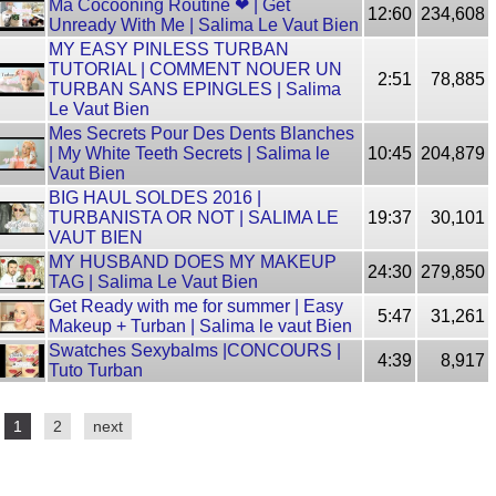
Ma Cocooning Routine ❤ | Get
12:60
234,608
Unready With Me | Salima Le Vaut Bien
MY EASY PINLESS TURBAN
TUTORIAL | COMMENT NOUER UN
2:51
78,885
TURBAN SANS EPINGLES | Salima
Le Vaut Bien
Mes Secrets Pour Des Dents Blanches
| My White Teeth Secrets | Salima le
10:45
204,879
Vaut Bien
BIG HAUL SOLDES 2016 |
TURBANISTA OR NOT | SALIMA LE
19:37
30,101
VAUT BIEN
MY HUSBAND DOES MY MAKEUP
24:30
279,850
TAG | Salima Le Vaut Bien
Get Ready with me for summer | Easy
5:47
31,261
Makeup + Turban | Salima le vaut Bien
Swatches Sexybalms |CONCOURS |
4:39
8,917
Tuto Turban
1
2
next