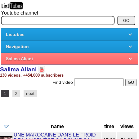
Youtube channel :
Listubes
Navigation
Salima Aliani
Salima Aliani
130 videos, +454,000 subscribers
Find video
1
2
next
name
time
views
UNE MAROCAINE DANS LE FROID