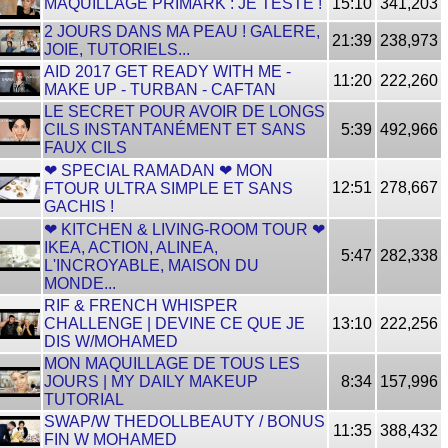
MAQUILLAGE PRIMARK : JE TESTE !
15:10
341,203
2 JOURS DANS MA PEAU ! GALERE,
21:39
238,973
JOIE, TUTORIELS...
AID 2017 GET READY WITH ME -
11:20
222,260
MAKE UP - TURBAN - CAFTAN
LE SECRET POUR AVOIR DE LONGS
CILS INSTANTANÉMENT ET SANS
5:39
492,966
FAUX CILS
❤ SPECIAL RAMADAN ❤ MON
12:51
278,667
FTOUR ULTRA SIMPLE ET SANS
GACHIS !
❤ KITCHEN & LIVING-ROOM TOUR ❤
IKEA, ACTION, ALINEA,
5:47
282,338
L'INCROYABLE, MAISON DU
MONDE...
RIF & FRENCH WHISPER
CHALLENGE | DEVINE CE QUE JE
13:10
222,256
DIS W/MOHAMED
MON MAQUILLAGE DE TOUS LES
JOURS | MY DAILY MAKEUP
8:34
157,996
TUTORIAL
SWAP/W THEDOLLBEAUTY / BONUS
11:35
388,432
FIN W MOHAMED