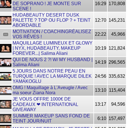
DE SOPRANO ! JE MONTE SUR
16:29
170,808
SCENE !
HUDABEAUTY DESERT DUSK
PALETTE ? TOP OU FLOP ? + TEINT
12:70
145,231
ABORDABLE
MOTIVATION / COACHINGRÉALISEZ
22:22
45,966
VOS RÊVES !
MAQUILLAGE LUMINEUX ET GLOWY
| NYX, HUDABEAUTY, MAKEUP
10:19
121,824
FOREVER...| Salima Aliani
QUI DE NOUS 2 ?! W/ MY HUSBAND |
14:19
296,565
Salima Aliani
5 JOURS DANS NOTRE PEAU EN
TURQUIE ! AVEC LA MARQUE DILEK
24:56
335,632
YAMAKOGLU
OMG ! Maquillage à L'Aveugle / Avec
13:10
115,404
ma soeur Ziana Nora
JE VOUS OFFRE 1000€ DE
13:17
94,596
CADEAUX ❤ INTERNATIONAL
GIVEAWAY
SUMMER MAKEUP SANS FOND DE
6:10
157,497
TEINT JOUR/NUIT