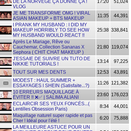
DE LA NORVÈGE ÇA DONNE ÇA !
17:20
51,024
VLOG
JE ME TRANSFORME OMG ! VIRAL
11:35
44,391
ASIAN MAKEUP + BTS MAKEUP
I PRANK MY HUSBAND : I DID MY
MAKEUP HORRIBLY TO SEE HOW
25:38
338,841
MY HUSBAND WOULD REACT !!
Après Le Mariage, Rêve ou
Cauchemar, Collection Sananas X
21:80
119,074
Sephora ( CHIT CHAT MAKEUP )
J'ESSAIE DE SUIVRE UN TUTO DE
13:14
97,225
NIKKIE TUTORIALS !
TOUT SUR MES DENTS
12:53
43,891
MODEST : HAUL SUMMER +
11:26
121,382
ESSAYAGES l SHEIN (Satisfaite...?)
10 ERREURS MAQUILLAGE À
23:60
176,023
ÉVITER !! ❌✅ | SALIMA ALIANI
ECLAIRCIR SES YEUX FONCÉS...(
8:34
44,001
Lentilles Obsession Paris)
Maquillage naturel super rapide et pas
6:20
75,888
Cher ! Idéal pour l'été !
LA MEILLEURE ASTUCE POUR UN