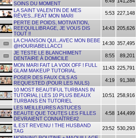
6:49
141,284
SOINS DU MOMENT
LA SAINT VALENTIN DE MES
5:53
227,148
RÊVES...FEAT MON MARI
PERTE DE POIDS, MOTIVATION,
REEQUILLIBRAGE, JE VOUS DIS
14:43
205,626
TOUT !!
LA CHANSON QUI...AVEC MON BEBE
14:30
357,495
@HOURIABELLACCI
JE TESTE LE BLANCHIMENT
8:55
89,201
DENTAIRE À DOMICILE
MON MARI FAIT LA VOIX OFF ! FULL
11:43
225,791
GLAM MAKEUP TUTORIAL
POSER DES FAUX CILS AS
4:19
91,388
REQUESTED (POUR LES NULS)
10 MOST BEAUTIFUL TURBANS IN
TUTORIAL | LES 10 PLUS BEAUX
10:51
258,916
TURBANS EN TUTORIEL
LES MEILLEURES ASTUCES
BEAUTE QUE TOUTES LES FILLES
4:58
144,499
DEVRAIENT CONNAÎTRE#2
IL EST REVENU ! THE HUSBAND
23:52
530,293
TAG
MORNING ROUTINE + MAQUILLAGE