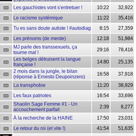
Les gauchistes vont s'entretuer !
10:22
32,922
Le racisme systémique
11:22
35,416
Tu es sans doute autiste ! #autodiag
6:15
27,359
Les prénoms (de merde)
12:18
51,984
MJ parle des transsexuels, ça
29:16
78,416
tourne mal !
Les belges détruisent la langue
14:80
25,135
française !
2 mois dans la jungle, le bilan
16:58
37,918
(réponse à Ernesto Deupoinzero)
La transphobie
11:20
38,929
Les faux patriotes
16:54
33,696
Shaolin Sage Femme #1 - Un
2:39
8,277
accouchement parfait
À la recherche de la HAINE
17:50
23,031
Le retour du roi (et vite !)
41:54
51,635