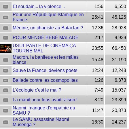
Et soudain... la violence...
1:56
6,550
Pour une République Islamique en
25:41
45,125
France
Médine, un jihadiste au Bataclan ?
12:36
28,928
POUR MENGÉ BÉBÉ MALADE
2:17
9,939
USUL PARLE DE CINÉMA ÇA
23:55
66,450
TOURNE MAL
Macron, la banlieue et les mâles
15:48
31,190
blancs
Sauve la France, deviens poëte
12:24
12,248
Ballade contre les cosmopolites
1:26
6,373
L'écologie c'est le mal ?
7:49
15,037
La manif pour tous avait raison !
8:20
23,399
Naomi, manque d'empathie du
11:47
20,873
SAMU ?
Le SAMU assassine Naomi
16:30
24,237
Musenga ?