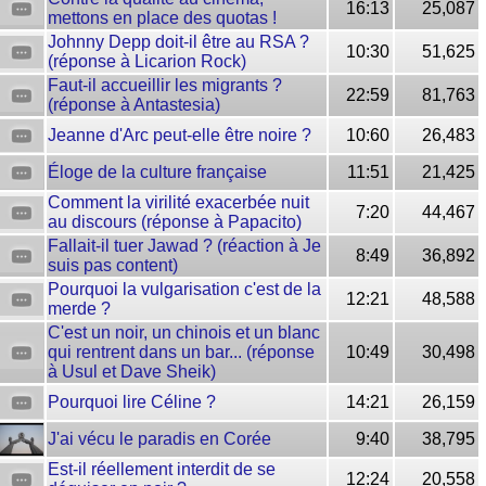
16:13
25,087
mettons en place des quotas !
Johnny Depp doit-il être au RSA ?
10:30
51,625
(réponse à Licarion Rock)
Faut-il accueillir les migrants ?
22:59
81,763
(réponse à Antastesia)
Jeanne d'Arc peut-elle être noire ?
10:60
26,483
Éloge de la culture française
11:51
21,425
Comment la virilité exacerbée nuit
7:20
44,467
au discours (réponse à Papacito)
Fallait-il tuer Jawad ? (réaction à Je
8:49
36,892
suis pas content)
Pourquoi la vulgarisation c'est de la
12:21
48,588
merde ?
C'est un noir, un chinois et un blanc
qui rentrent dans un bar... (réponse
10:49
30,498
à Usul et Dave Sheik)
Pourquoi lire Céline ?
14:21
26,159
J'ai vécu le paradis en Corée
9:40
38,795
Est-il réellement interdit de se
12:24
20,558