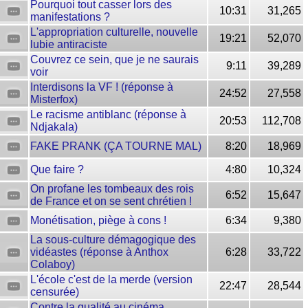
Pourquoi tout casser lors des
10:31
31,265
manifestations ?
L'appropriation culturelle, nouvelle
19:21
52,070
lubie antiraciste
Couvrez ce sein, que je ne saurais
9:11
39,289
voir
Interdisons la VF ! (réponse à
24:52
27,558
Misterfox)
Le racisme antiblanc (réponse à
20:53
112,708
Ndjakala)
FAKE PRANK (ÇA TOURNE MAL)
8:20
18,969
Que faire ?
4:80
10,324
On profane les tombeaux des rois
6:52
15,647
de France et on se sent chrétien !
Monétisation, piège à cons !
6:34
9,380
La sous-culture démagogique des
vidéastes (réponse à Anthox
6:28
33,722
Colaboy)
L'école c'est de la merde (version
22:47
28,544
censurée)
Contre la qualité au cinéma,