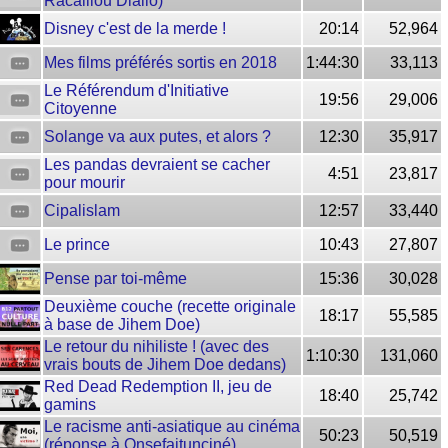
Racaillou Diallo)
Disney c'est de la merde !
20:14
52,964
Mes films préférés sortis en 2018
1:44:30
33,113
Le Référendum d'Initiative
19:56
29,006
Citoyenne
Solange va aux putes, et alors ?
12:30
35,917
Les pandas devraient se cacher
4:51
23,817
pour mourir
Cipalislam
12:57
33,440
Le prince
10:43
27,807
Pense par toi-même
15:36
30,028
Deuxième couche (recette originale
18:17
55,585
à base de Jihem Doe)
Le retour du nihiliste ! (avec des
1:10:30
131,060
vrais bouts de Jihem Doe dedans)
Red Dead Redemption II, jeu de
18:40
25,742
gamins
Le racisme anti-asiatique au cinéma
50:23
50,519
(réponse à Onsefaitunciné)