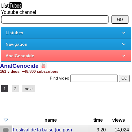
Youtube channel :
Listubes
Navigation
AnalGenocide
AnalGenocide
161 videos, +48,800 subscribers
Find video
1
2
next
name
time
views
Festival de la baise (ou pas)
9:20
14,024