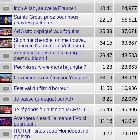
Inch Allah, sauve la France !
18:41
24,977
Sainte Greta, priez pour nous
22:19
55,511
pauvres pollueurs
Ad Astra expliqué aux faquins
25:39
37,071
Si on me cherche, on me trouve...
34:15
69,687
(j'humilie Nana a.k.a. Viriliteam)
Zemmour a raison, les mangas,
29:47
48,583
c'est du bidon !
Peux-tu survivre dans la jungle ?
1:23
28,663
Les critiques cinéma sur Youtube...
33:19
48,921
Festival du film d'horreur
11:50
16,936
Je passe (presque) sur AJ+
6:21
32,075
Je réponds à un fan de MARVEL !
36:49
95,906
Avengers c'est d'l'a merde ! Voici
11:16
47,084
pourquoi :
[TUTO] Faites votre Homéopathie
4:22
24,319
maison !