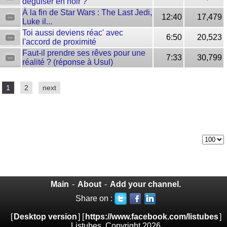
déguiser en noir ?
À la fin de Star Wars : The Last Jedi,
12:40
17,479
Luke il...
Toi aussi deviens réac' avec
6:50
20,523
l'accord de proximité
Faut-il prendre ses rêves pour une
7:33
30,799
réalité ? (réponse à Usul)
1
2
next
Main
-
About
-
Add your channel.
Share on :
[
Desktop version
] [
https://www.facebook.com/listubes
]
Listubes, Copyright 2026