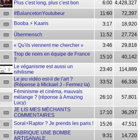
Plus c'est long, plus c'est bon
6:00
4,428,327
#BalancetonYoutubeur
11:60
72,397
Booba ⚡️ Kaaris
3:17
18,920
Übermensch
11:52
27,724
« Qu'ils viennent me chercher »
3:46
29,818
Trop de noirs en équipe de France
15:10
40,142
?
Le véganisme est aussi un
23:40
114,889
nihilisme
Le jeu vidéo est-il de l'art ?
33:52
66,336
(Réponse à Mickael J - Fermez la)
Féminisme et cinéma, mauvais
mélange ? (réponse à Amazing
26:10
57,801
Lucy)
JE LIS MES MÉCHANTS
17:10
36,297
COMMENTAIRES
Soral⚡️Raptor ? Je prends les paris !
15:26
47,511
FABRIQUE UNE BOMBE
9:31
14,720
ARTISANALE