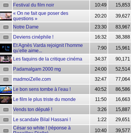
Festival du film noir
10:49
15,853
« On ne fait que poser des
20:20
39,627
questions »
Notre Dame
23:30
83,967
Deviens cinéphile !
16:32
38,388
Et Agnès Varda rejoignit l'homme
7:90
15,961
qu'elle aime...
Les faquins de la critique cinéma
34:37
90,171
Padamalgam 2000 mg
24:00
52,514
madmoiZelle.com
32:47
77,064
Le bon sens tombe à l'eau !
40:52
86,586
Le film le plus triste du monde
11:50
16,663
Vends ton député !
3:26
15,887
Le scandale Bilal Hassani !
1:22
29,651
César so white ! (réponse à
10:40
39,577