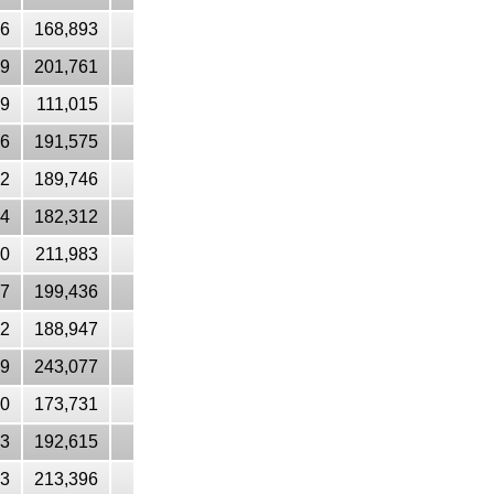
46
168,893
39
201,761
59
111,015
26
191,575
22
189,746
14
182,312
00
211,983
37
199,436
22
188,947
39
243,077
30
173,731
33
192,615
33
213,396