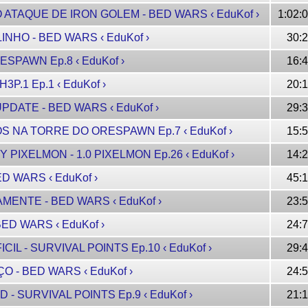
O ATAQUE DE IRON GOLEM - BED WARS ‹ EduKof ›
1:02:
INHO - BED WARS ‹ EduKof ›
30:
RESPAWN Ep.8 ‹ EduKof ›
16:
3P.1 Ep.1 ‹ EduKof ›
20:
UPDATE - BED WARS ‹ EduKof ›
29:
GOS NA TORRE DO ORESPAWN Ep.7 ‹ EduKof ›
15:
KY PIXELMON - 1.0 PIXELMON Ep.26 ‹ EduKof ›
14:
BED WARS ‹ EduKof ›
45:
AMENTE - BED WARS ‹ EduKof ›
23:
BED WARS ‹ EduKof ›
24:
FICIL - SURVIVAL POINTS Ep.10 ‹ EduKof ›
29:
ÇO - BED WARS ‹ EduKof ›
24:
D - SURVIVAL POINTS Ep.9 ‹ EduKof ›
21: