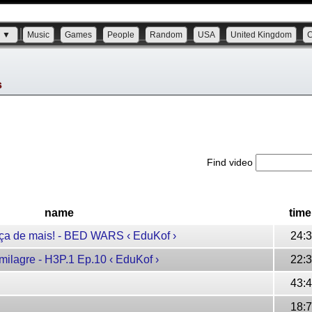
s ▼
Music
Games
People
Random
USA
United Kingdom
s
Find video
name
time
a de mais! - BED WARS ‹ EduKof ›
24:
agre - H3P.1 Ep.10 ‹ EduKof ›
22:
43:
18: