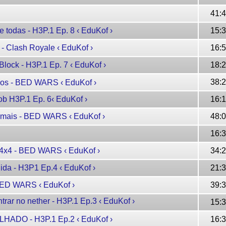
41:
todas - H3P.1 Ep. 8 ‹ EduKof ›
15:
- Clash Royale ‹ EduKof ›
16:
ock - H3P.1 Ep. 7 ‹ EduKof ›
18:
38:
os - BED WARS ‹ EduKof ›
 H3P.1 Ep. 6‹ EduKof ›
16:
mais - BED WARS ‹ EduKof ›
48:
16:
4x4 - BED WARS ‹ EduKof ›
34:
a - H3P1 Ep.4 ‹ EduKof ›
21:
ED WARS ‹ EduKof ›
39:
rar no nether - H3P.1 Ep.3 ‹ EduKof ›
15:
HADO - H3P.1 Ep.2 ‹ EduKof ›
16: