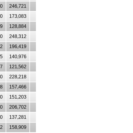
00
246,721
20
173,083
49
128,884
10
248,312
32
196,419
55
140,976
27
121,562
10
228,218
58
157,466
70
151,203
40
206,702
50
137,281
12
158,909