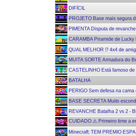
DIFÍCIL
PROJETO Base mais segura de 
PIMENTA Disputa de revanche 
CARAMBA Piramide de Lucky Bl
QUAL MELHOR ⁉️ 4x4 de amig
MUITA SORTE Armadura do Bob
CASTELINHO Está famoso de 
BATALHA
PERIGO Sem defesa na cama 
BASE SECRETA Muito escondid
REVANCHE Batalha 2 vs 2 - B
CUIDADO ⚠️ Primeiro time a ent
Minecraft: TEM PREMIO ESPAL