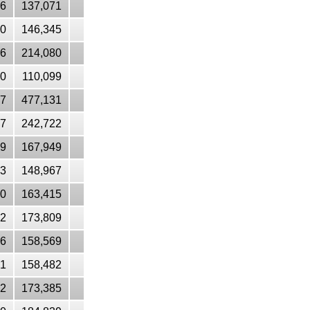
26
137,071
60
146,345
36
214,080
20
110,099
27
477,131
17
242,722
39
167,949
43
148,967
40
163,415
52
173,809
46
158,569
21
158,482
52
173,385