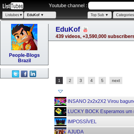
Youtube channel :
Listubes▼
EduKof ▼
Top Sub ▼
Categorie
EduKof
439 videos, +3,590,000 subscriber
People-Blogs
Brazil
1
2
3
4
5
next
INSANO 2x2x2X2 Virou bagunç
LUCKY BOCK Esperamos um mil
IMPOSSÍVEL
AJUDA