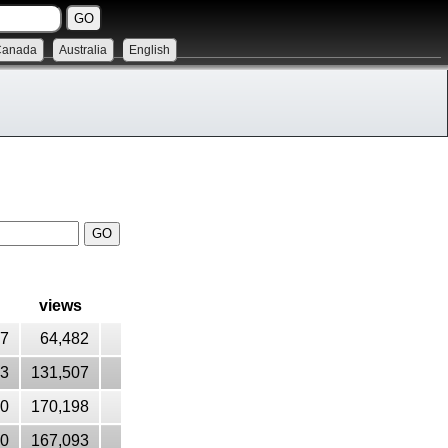
Canada
Australia
English
views
37
64,482
33
131,507
40
170,198
70
167,093