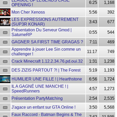
LEAGUE OF LEGENDS CASE
6:25
1,168
OPENING !
Mon Cher Xenoss
5:56
392
LES EXPRESSIONS AUTREMENT
3:43
677
(SUP3R KONAR)
Présentation Du Serveur Gmod |
0:55
544
SaturneRP
GAGNER SA FIRST TIME GRAGAS ?
7:11
469
Apprendre à jouer Lee Sin comme un
11:17
749
challenger !
Crack Minecraft 1.12.2.34.76.pd.oui.32
1:31
1,238
DES ZIZIS PARTOUT ?! | The Forest
5:19
1,193
HUMILIER UNE FILLE ! | Hearthstone
6:56
1,724
IL A GAGNÉ UNE MANCHE ! |
4:57
1,273
SpeedRunners
Présentation PartyMatching
2:54
2,535
J'agace un enfant sur GTA Online !
3:50
5,568
Faux Raccord - Batman Begins & The
7:42
11,595