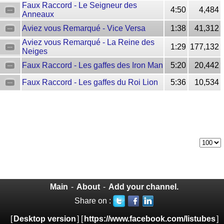
Faux Raccord - Le Seigneur des
4:50
4,484
Anneaux
Aviez vous Remarqué - Vice Versa
1:38
41,312
Aviez vous Remarqué - La Reine des
1:29
177,132
Neiges
Faux Raccord - Les gaffes des Iron Man
5:20
20,442
Faux Raccord - Les gaffes du Roi Lion
5:36
10,534
Main
-
About
-
Add your channel.
Share on :
[
Desktop version
] [
https://www.facebook.com/listubes
]