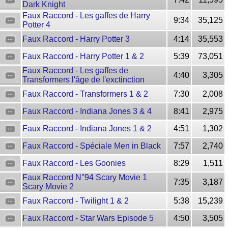
Dark Knight
Faux Raccord - Les gaffes de Harry
9:34
35,125
Potter 4
Faux Raccord - Harry Potter 3
4:14
35,553
Faux Raccord - Harry Potter 1 & 2
5:39
73,051
Faux Raccord - Les gaffes de
4:40
3,305
Transformers l'âge de l'exctinction
Faux Raccord - Transformers 1 & 2
7:30
2,008
Faux Raccord - Indiana Jones 3 & 4
8:41
2,975
Faux Raccord - Indiana Jones 1 & 2
4:51
1,302
Faux Raccord - Spéciale Men in Black
7:57
2,740
Faux Raccord - Les Goonies
8:29
1,511
Faux Raccord N°94 Scary Movie 1
7:35
3,187
Scary Movie 2
Faux Raccord - Twilight 1 & 2
5:38
15,239
Faux Raccord - Star Wars Episode 5
4:50
3,505