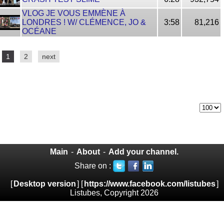
VLOG JE VOUS EMMÈNE À
LONDRES ! W/ CLÉMENCE, JO &
3:58
81,216
OCÉANE
1
2
next
Main
-
About
-
Add your channel.
Share on :
[
Desktop version
] [
https://www.facebook.com/listubes
]
Listubes, Copyright 2026