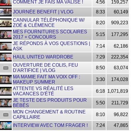
COMMENT JE FAIS MA VALISE !
4:56
159,257
JOURNÉE BENEFIT | VLOG
8:33
60,149
CANNULAR TÉLÉPHONIQUE W/
8:20
909,223
ZOÉ & CLÉMENCE
MES FOURNITURES SCOLAIRES
5:15
177,295
2017 + CONCOURS
JE RÉPONDS À VOS QUESTIONS |
7:14
62,186
ASK
HAUL UNITED WARDROBE
7:29
222,354
OUVERTURE DE COLIS, FEU
8:50
63,074
D'ARTIFICE | VLOG
MA MAMIE FAIT MA VOIX OFF :
3:30
174,028
MAKEUP SUMMER
ATTENTE VS RÉALITÉ LES
6:18
1,071,819
VACANCES D'ÉTÉ
JE TESTE DES PRODUITS POUR
5:50
211,729
BÉBÉS
MON CHANGEMENT & ROUTINE
8:10
96,822
CAPILLAIRE
INTERVIEW AVEC TOM FRAGER !
7:24
47,865