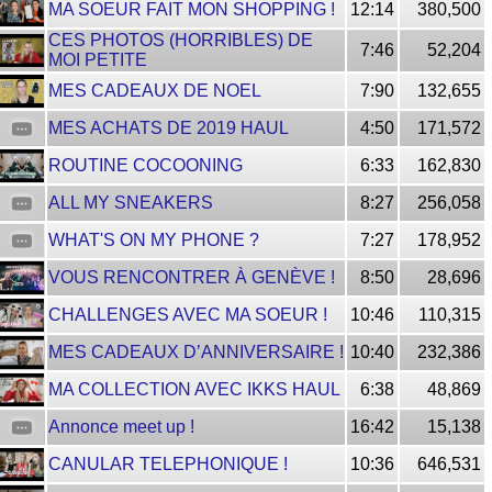
MA SOEUR FAIT MON SHOPPING !
12:14
380,500
CES PHOTOS (HORRIBLES) DE
7:46
52,204
MOI PETITE
MES CADEAUX DE NOEL
7:90
132,655
MES ACHATS DE 2019 HAUL
4:50
171,572
ROUTINE COCOONING
6:33
162,830
ALL MY SNEAKERS
8:27
256,058
WHAT'S ON MY PHONE ?
7:27
178,952
VOUS RENCONTRER À GENÈVE !
8:50
28,696
CHALLENGES AVEC MA SOEUR !
10:46
110,315
MES CADEAUX D’ANNIVERSAIRE !
10:40
232,386
MA COLLECTION AVEC IKKS HAUL
6:38
48,869
Annonce meet up !
16:42
15,138
CANULAR TELEPHONIQUE !
10:36
646,531