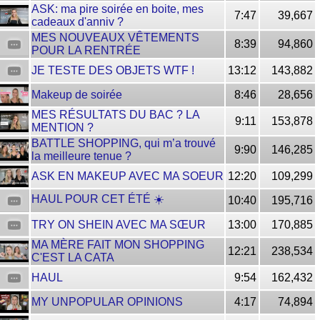
ASK: ma pire soirée en boite, mes
7:47
39,667
cadeaux d'anniv ?
MES NOUVEAUX VÊTEMENTS
8:39
94,860
POUR LA RENTRÉE
JE TESTE DES OBJETS WTF !
13:12
143,882
Makeup de soirée
8:46
28,656
MES RÉSULTATS DU BAC ? LA
9:11
153,878
MENTION ?
BATTLE SHOPPING, qui m’a trouvé
9:90
146,285
la meilleure tenue ?
ASK EN MAKEUP AVEC MA SOEUR
12:20
109,299
HAUL POUR CET ÉTÉ ☀️
10:40
195,716
TRY ON SHEIN AVEC MA SŒUR
13:00
170,885
MA MÈRE FAIT MON SHOPPING
12:21
238,534
C'EST LA CATA
HAUL
9:54
162,432
MY UNPOPULAR OPINIONS
4:17
74,894