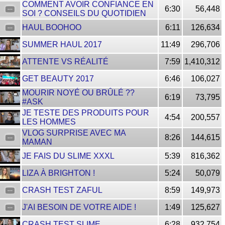
COMMENT AVOIR CONFIANCE EN
6:30
56,448
SOI ? CONSEILS DU QUOTIDIEN
HAUL BOOHOO
6:11
126,634
SUMMER HAUL 2017
11:49
296,706
ATTENTE VS RÉALITÉ
7:59
1,410,312
GET BEAUTY 2017
6:46
106,027
MOURIR NOYÉ OU BRÛLÉ ??
6:19
73,795
#ASK
JE TESTE DES PRODUITS POUR
4:54
200,557
LES HOMMES
VLOG SURPRISE AVEC MA
8:26
144,615
MAMAN
JE FAIS DU SLIME XXXL
5:39
816,362
LIZA À BRIGHTON !
5:24
50,079
CRASH TEST ZAFUL
8:59
149,973
J'AI BESOIN DE VOTRE AIDE !
1:49
125,627
CRASH TEST SLIME
6:28
932,754