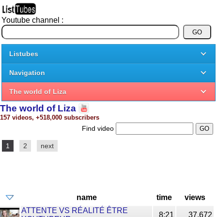
Youtube channel :
Listubes
Navigation
The world of Liza
The world of Liza
157 videos, +518,000 subscribers
Find video
1
2
next
name
time
views
ATTENTE VS RÉALITÉ ÊTRE
8:21
37,672