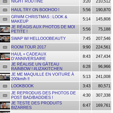
NIGHT ROUTINE
3:20
210,512
HAUL TRY ON BOOHOO !
5:56
190,870
GRWM CHRISTMAS : LOOK &
5:14
145,808
MAKEUP
JE RÉAGIS AUX PHOTOS DE MOI
5:56
75,188
PETITE !
SWAP W/ HELLOOOBEAUTY
7:45
207,546
ROOM TOUR 2017
9:90
224,561
HAUL + CADEAUX
8:43
247,434
D’ANNIVERSAIRE
JE RÉALISE UN GÂTEAU
6:28
96,966
RAINBOW ! #LIZAKITCHEN
JE ME MAQUILLE EN VOITURE À
5:13
241,008
200km/h !!
LOOKBOOK
3:43
80,571
JE REPRODUIS DES PHOTOS DE
4:30
307,338
POST BAD/BADDIES !
JE TESTE DES PRODUITS
6:47
169,761
BIZARRES