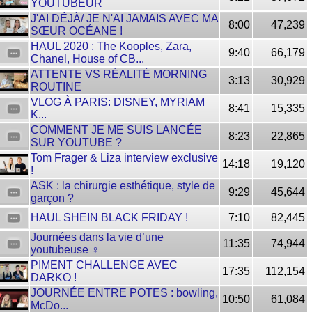
YOUTUBEUR
J'AI DÉJÀ/ JE N'AI JAMAIS AVEC MA
8:00
47,239
SŒUR OCÉANE !
HAUL 2020 : The Kooples, Zara,
9:40
66,179
Chanel, House of CB...
ATTENTE VS RÉALITÉ MORNING
3:13
30,929
ROUTINE
VLOG À PARIS: DISNEY, MYRIAM
8:41
15,335
K...
COMMENT JE ME SUIS LANCÉE
8:23
22,865
SUR YOUTUBE ?
Tom Frager & Liza interview exclusive
14:18
19,120
!
ASK : la chirurgie esthétique, style de
9:29
45,644
garçon ?
HAUL SHEIN BLACK FRIDAY !
7:10
82,445
Journées dans la vie d’une
11:35
74,944
youtubeuse ‍♀️
PIMENT CHALLENGE AVEC
17:35
112,154
DARKO !
JOURNÉE ENTRE POTES : bowling,
10:50
61,084
McDo...