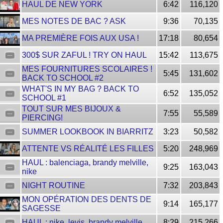
HAUL DE NEW YORK
6:42
116,120
MES NOTES DE BAC ? ASK
9:36
70,135
MA PREMIÈRE FOIS AUX USA !
17:18
80,654
300$ SUR ZAFUL ! TRY ON HAUL
15:42
113,675
MES FOURNITURES SCOLAIRES !
5:45
131,602
BACK TO SCHOOL #2
WHAT'S IN MY BAG ? BACK TO
6:52
135,052
SCHOOL #1
TOUT SUR MES BIJOUX &
7:55
55,589
PIERCING!
SUMMER LOOKBOOK IN BIARRITZ
3:23
50,582
ATTENTE VS RÉALITÉ LES FILLES
5:20
248,969
HAUL : balenciaga, brandy melville,
9:25
163,043
nike
NIGHT ROUTINE
7:32
203,843
MON OPÉRATION DES DENTS DE
9:14
165,177
SAGESSE
HAUL : nike, levis, brandy melville...
8:29
215,266