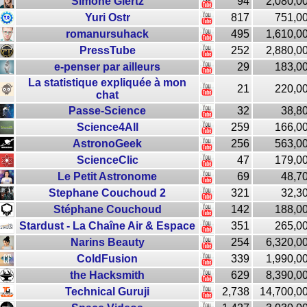
Simone Giertz
94
2,080,0
Yuri Ostr
817
751,0
romanursuhack
495
1,610,0
PressTube
252
2,880,0
e-penser par ailleurs
29
183,0
La statistique expliquée à mon
21
220,0
chat
Passe-Science
32
38,8
Science4All
259
166,0
AstronoGeek
256
563,0
ScienceClic
47
179,0
Le Petit Astronome
69
48,7
Stephane Couchoud 2
321
32,3
Stéphane Couchoud
142
188,0
Stardust - La Chaîne Air & Espace
351
265,0
Narins Beauty
254
6,320,0
ColdFusion
339
1,990,0
the Hacksmith
629
8,390,0
Technical Guruji
2,738
14,700,0