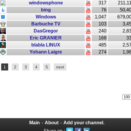
windowsphone
317
211,1
bing
76
50,4
Windows
1,047
679,0
Barbuche TV
103
3,4
DasGregor
240
2,8
Eric GRANIER
168
3
blabla LINUX
485
2,5
Yohann Laigre
274
1,9
1
2
3
4
5
next
Main
-
About
-
Add your channel.
Share on :