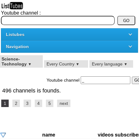
Youtube channel :
Listubes
Navigation
Science-
Technology
Every Country
Every language
▼
▼
▼
Youtube channel
496 channels is founds.
1
2
3
4
5
next
name
videos
subscribe