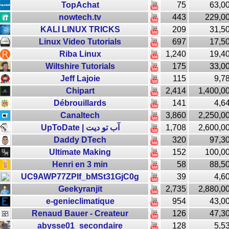
TopAchat
75
63,0
nowtech.tv
443
229,0
KALI LINUX TRICKS
209
31,5
Linux Video Tutorials
697
17,5
Riba Linux
1,240
19,4
Wiltshire Tutorials
175
33,0
Jeff Lajoie
115
9,7
Chipart
2,414
1,400,0
Débrouillards
141
4,6
Canaltech
3,860
2,250,0
UpToDate | آب تو ديت
1,708
2,600,0
Daddy DTech
320
97,3
Ultimate Making
152
100,0
Henri en 3 min
58
88,5
UC9AWP77ZPIf_bMSt31GjC0g
39
4,6
Geekyranjit
2,735
2,880,0
e-genieclimatique
954
43,0
Renaud Bauer - Createur
126
47,3
abysse01_secondaire
128
5,5