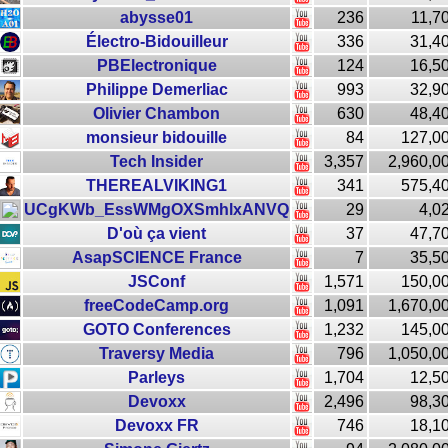
abysse01
236
11,7
Électro-Bidouilleur
336
31,4
PBElectronique
124
16,5
Philippe Demerliac
993
32,9
Olivier Chambon
630
48,4
monsieur bidouille
84
127,0
Tech Insider
3,357
2,960,0
THEREALVIKING1
341
575,4
UCgKWb_EssWMgOXSmhlxANVQ
29
4,0
D'où ça vient
37
47,7
AsapSCIENCE France
7
35,5
JSConf
1,571
150,0
freeCodeCamp.org
1,091
1,670,0
GOTO Conferences
1,232
145,0
Traversy Media
796
1,050,0
Parleys
1,704
12,5
Devoxx
2,496
98,3
Devoxx FR
746
18,1