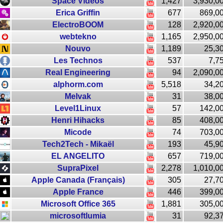
Space Videos
1,427
3,930,0
Erica Griffin
677
869,0
ElectroBOOM
128
2,920,0
webtekno
1,165
2,950,0
Nouvo
1,189
25,3
Les Technos
537
7,7
Real Engineering
94
2,090,0
alphorm.com
5,518
34,2
Melvak
31
38,0
Level1Linux
57
142,0
Henri Hihacks
85
408,0
Micode
74
703,0
Tech2Tech - Mikaël
193
45,9
EL ANGELITO
657
719,0
SupraPixel
2,278
1,010,0
Apple Canada (Français)
305
27,7
Apple France
446
399,0
Microsoft Office 365
1,881
305,0
microsoftlumia
31
92,3