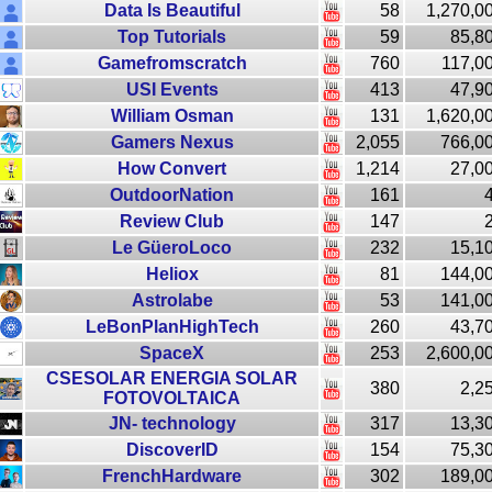
Data Is Beautiful
58
1,270,0
Top Tutorials
59
85,8
Gamefromscratch
760
117,0
USI Events
413
47,9
William Osman
131
1,620,0
Gamers Nexus
2,055
766,0
How Convert
1,214
27,0
OutdoorNation
161
Review Club
147
Le GüeroLoco
232
15,1
Heliox
81
144,0
Astrolabe
53
141,0
LeBonPlanHighTech
260
43,7
SpaceX
253
2,600,0
CSESOLAR ENERGIA SOLAR
380
2,2
FOTOVOLTAICA
JN- technology
317
13,3
DiscoverID
154
75,3
FrenchHardware
302
189,0