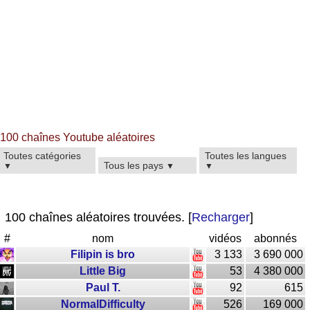
100 chaînes Youtube aléatoires
Toutes catégories
Toutes les langues
Tous les pays
▼
▼
▼
100 chaînes aléatoires trouvées. [
Recharger
]
#
nom
vidéos
abonnés
Filipin is bro
3 133
3 690 000
Little Big
53
4 380 000
Paul T.
92
615
NormalDifficulty
526
169 000