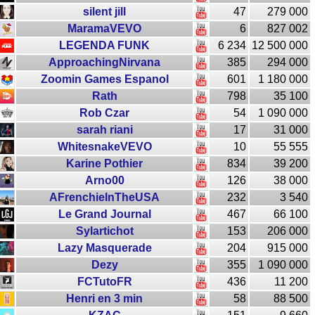
silent jill
47
279 000
MaramaVEVO
6
827 002
LEGENDA FUNK
6 234
12 500 000
ApproachingNirvana
385
294 000
Zoomin Games Espanol
601
1 180 000
Rath
798
35 100
Rob Czar
54
1 090 000
sarah riani
17
31 000
WhitesnakeVEVO
10
55 555
Karine Pothier
834
39 200
Arno00
126
38 000
AFrenchieInTheUSA
232
3 540
Le Grand Journal
467
66 100
Sylartichot
153
206 000
Lazy Masquerade
204
915 000
Dezy
355
1 090 000
FCTutoFR
436
11 200
Henri en 3 min
58
88 500