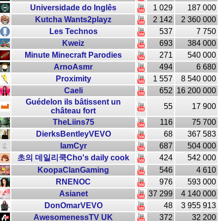
Universidade do Inglês
1 029
187 000
Kutcha Wants2playz
2 142
2 360 000
Les Technos
537
7 750
Kweiz
693
384 000
Minute Minecraft Parodies
271
540 000
ArnoAsmr
494
6 680
Proximity
1 557
8 540 000
Caeli
652
16 200 000
Guédelon ils bâtissent un
55
17 900
château fort
TheLiins75
116
75 700
DierksBentleyVEVO
68
367 583
IamCyr
687
504 000
초의 데일리쿡Cho's daily cook
424
542 000
KoopaClanGaming
546
4 610
RNENOC
976
593 000
Asianet
37 299
4 140 000
DonOmarVEVO
48
3 955 913
AwesomenessTV UK
372
32 200