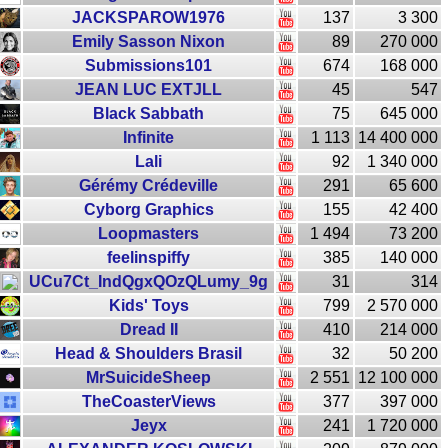
JACKSPAROW1976
137
3 300
Emily Sasson Nixon
89
270 000
Submissions101
674
168 000
JEAN LUC EXTJLL
45
547
Black Sabbath
75
645 000
Infinite
1 113
14 400 000
Lali
92
1 340 000
Gérémy Crédeville
291
65 600
Cyborg Graphics
155
42 400
Loopmasters
1 494
73 200
feelinspiffy
385
140 000
UCu7Ct_IndQgxQOzQLumy_9g
31
314
Kids' Toys
799
2 570 000
Dread II
410
214 000
Head & Shoulders Brasil
32
50 200
MrSuicideSheep
2 551
12 100 000
TheCoasterViews
377
397 000
Jeyx
241
1 720 000