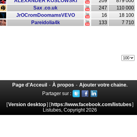
ALEXANDER KOSLOWSKI
209
879 000
Sax .co.uk
247
110 000
JrOCromDoomamsVEVO
16
18 100
Pareidolia4k
133
7 710
Page d'Acceuil
-
À propos
-
Ajouter votre chaine.
Partager sur :
[
Version desktop
] [
https://www.facebook.com/listubes
]
Listubes, Copyright 2026