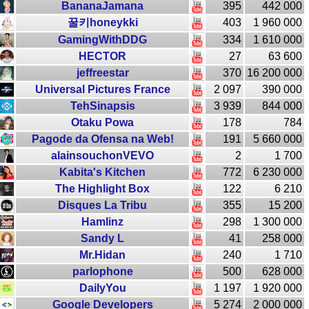
BananaJamana
395
442 000
꿀키honeykki
403
1 960 000
GamingWithDDG
334
1 610 000
HECTOR
27
63 600
jeffreestar
370
16 200 000
Universal Pictures France
2 097
390 000
TehSinapsis
3 939
844 000
Otaku Powa
178
784
Pagode da Ofensa na Web!
191
5 660 000
alainsouchonVEVO
2
1 700
Kabita's Kitchen
772
6 230 000
The Highlight Box
122
6 210
Disques La Tribu
355
15 200
Hamlinz
298
1 300 000
Sandy L
41
258 000
Mr.Hidan
240
1 710
parlophone
500
628 000
DailyYou
1 197
1 920 000
Google Developers
5 274
2 000 000