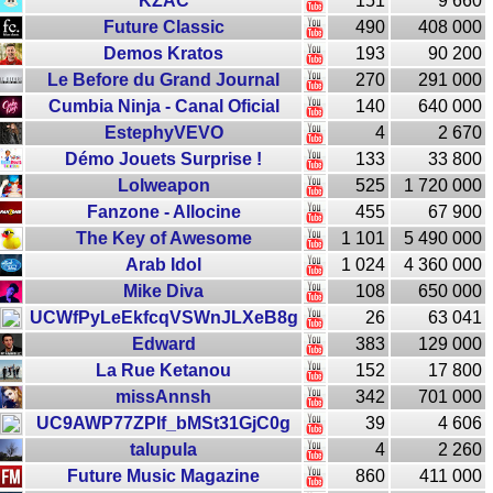
KZAC
151
9 660
Future Classic
490
408 000
Demos Kratos
193
90 200
Le Before du Grand Journal
270
291 000
Cumbia Ninja - Canal Oficial
140
640 000
EstephyVEVO
4
2 670
Démo Jouets Surprise !
133
33 800
Lolweapon
525
1 720 000
Fanzone - Allocine
455
67 900
The Key of Awesome
1 101
5 490 000
Arab Idol
1 024
4 360 000
Mike Diva
108
650 000
UCWfPyLeEkfcqVSWnJLXeB8g
26
63 041
Edward
383
129 000
La Rue Ketanou
152
17 800
missAnnsh
342
701 000
UC9AWP77ZPIf_bMSt31GjC0g
39
4 606
talupula
4
2 260
Future Music Magazine
860
411 000